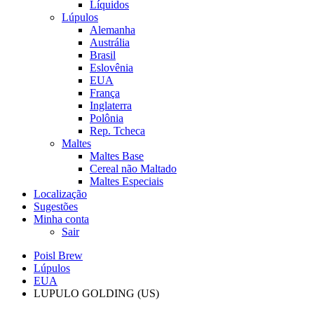
Líquidos
Lúpulos
Alemanha
Austrália
Brasil
Eslovênia
EUA
França
Inglaterra
Polônia
Rep. Tcheca
Maltes
Maltes Base
Cereal não Maltado
Maltes Especiais
Localização
Sugestões
Minha conta
Sair
Poisl Brew
Lúpulos
EUA
LUPULO GOLDING (US)