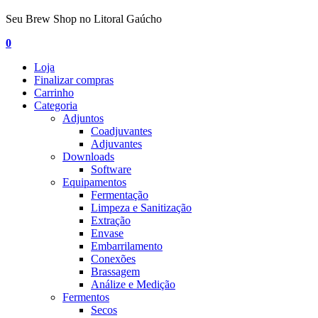
Seu Brew Shop no Litoral Gaúcho
0
Loja
Finalizar compras
Carrinho
Categoria
Adjuntos
Coadjuvantes
Adjuvantes
Downloads
Software
Equipamentos
Fermentação
Limpeza e Sanitização
Extração
Envase
Embarrilamento
Conexões
Brassagem
Análize e Medição
Fermentos
Secos