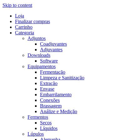
Skip to content
Loja
Finalizar compras
Carrinho
Categoria
Adjuntos
Coadjuvantes
Adjuvantes
Downloads
Software
Equipamentos
Fermentação
Limpeza e Sanitização
Extração
Envase
Embarrilamento
Conexões
Brassagem
Análize e Medição
Fermentos
Secos
Líquidos
Lúpulos
Alemanha