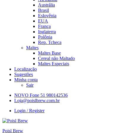
Austrália
Brasil
Eslovênia
EUA
França
Inglaterra
Polônia
Rep. Tcheca
Maltes
Maltes Base
Cereal não Maltado
Maltes Especiais
Localização
Sugestões
Minha conta
Sair
NOVO Fone 51 980142536
Loja@poislbrew.com.br
Login / Register
Poisl Brew