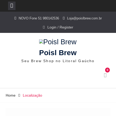
Skip
NOVO Fone 51 980142536
Loja@poislbrew.com.br
to
content
Login / Register
Poisl Brew
Seu Brew Shop no Litoral Gaúcho
0
Home
Localização