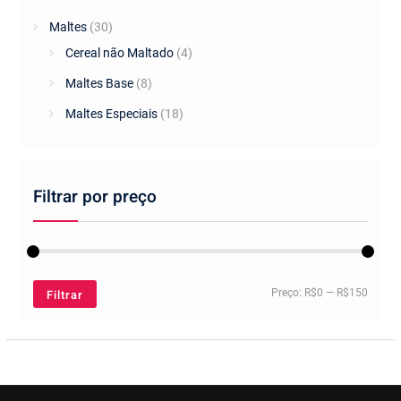
Maltes
(30)
Cereal não Maltado
(4)
Maltes Base
(8)
Maltes Especiais
(18)
Filtrar por preço
Preço
Preço
Filtrar
Preço:
R$0
—
R$150
mínim
máxim