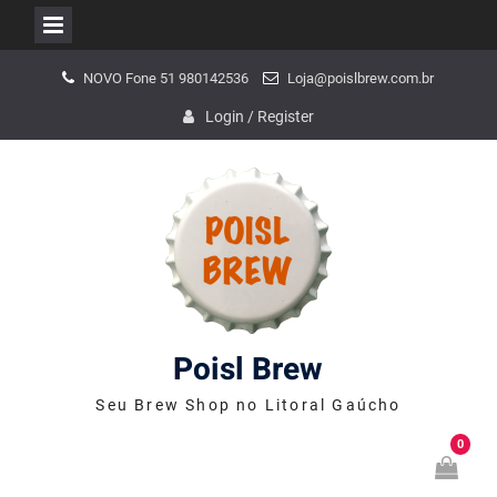
Skip
NOVO Fone 51 980142536
Loja@poislbrew.com.br
to
content
Login / Register
Poisl Brew
Seu Brew Shop no Litoral Gaúcho
0