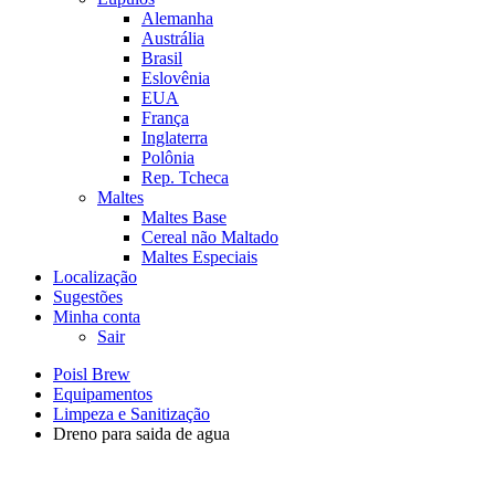
Alemanha
Austrália
Brasil
Eslovênia
EUA
França
Inglaterra
Polônia
Rep. Tcheca
Maltes
Maltes Base
Cereal não Maltado
Maltes Especiais
Localização
Sugestões
Minha conta
Sair
Poisl Brew
Equipamentos
Limpeza e Sanitização
Dreno para saida de agua