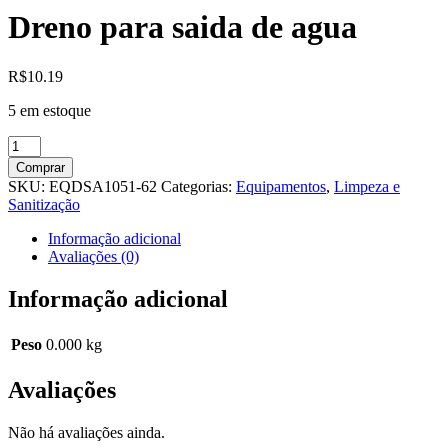
Dreno para saida de agua
R$
10.19
5 em estoque
Dreno
para
Comprar
saida
SKU:
EQDSA1051-62
Categorias:
Equipamentos
,
Limpeza e
de
Sanitização
agua
quantidade
Informação adicional
Avaliações (0)
Informação adicional
Peso
0.000 kg
Avaliações
Não há avaliações ainda.