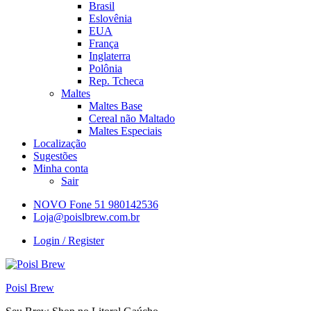
Brasil
Eslovênia
EUA
França
Inglaterra
Polônia
Rep. Tcheca
Maltes
Maltes Base
Cereal não Maltado
Maltes Especiais
Localização
Sugestões
Minha conta
Sair
NOVO Fone 51 980142536
Loja@poislbrew.com.br
Login / Register
Poisl Brew