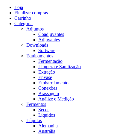
Skip
Loja
to
Finalizar compras
content
Carrinho
Categoria
Adjuntos
Coadjuvantes
Adjuvantes
Downloads
Software
Equipamentos
Fermentação
Limpeza e Sanitização
Extração
Envase
Embarrilamento
Conexões
Brassagem
Análize e Medição
Fermentos
Secos
Líquidos
Lúpulos
Alemanha
Austrália