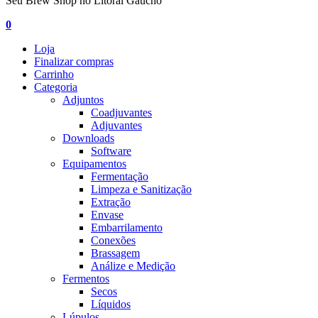
Seu Brew Shop no Litoral Gaúcho
0
Loja
Finalizar compras
Carrinho
Categoria
Adjuntos
Coadjuvantes
Adjuvantes
Downloads
Software
Equipamentos
Fermentação
Limpeza e Sanitização
Extração
Envase
Embarrilamento
Conexões
Brassagem
Análize e Medição
Fermentos
Secos
Líquidos
Lúpulos