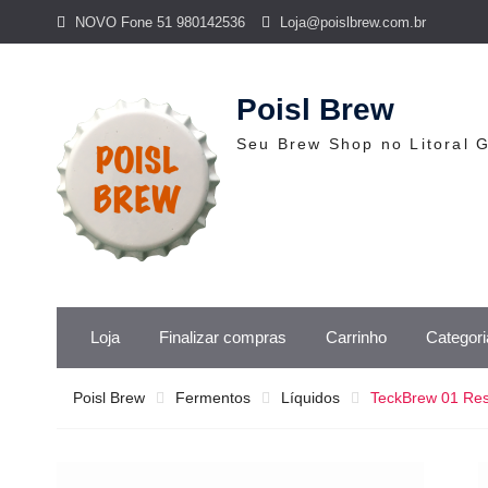
Skip
NOVO Fone 51 980142536
Loja@poislbrew.com.br
to
content
Poisl Brew
Seu Brew Shop no Litoral 
Loja
Finalizar compras
Carrinho
Categori
Poisl Brew
Fermentos
Líquidos
TeckBrew 01 Res