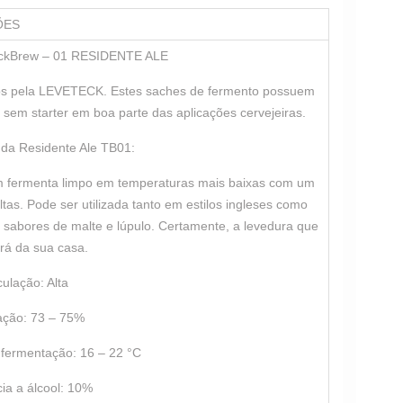
ÕES
eckBrew – 01 RESIDENTE ALE
dos pela LEVETECK. Estes saches de fermento possuem
 sem starter em boa parte das aplicações cervejeiras.
 da Residente Ale TB01:
ém fermenta limpo em temperaturas mais baixas com um
as. Pode ser utilizada tanto em estilos ingleses como
s sabores de malte e lúpulo. Certamente, a levedura que
rá da sua casa.
culação: Alta
ação: 73 – 75%
fermentação: 16 – 22 °C
cia a álcool: 10%