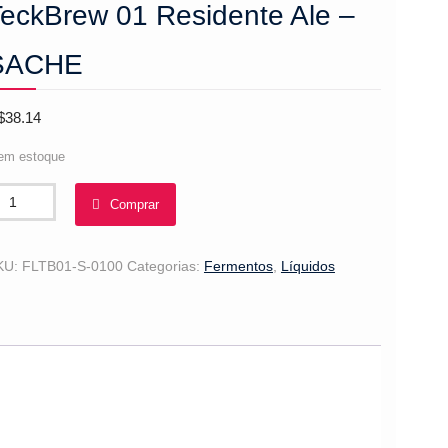
eckBrew 01 Residente Ale –
SACHE
$
38.14
em estoque
eckBrew
Comprar
1
sidente
e
KU:
FLTB01-S-0100
Categorias:
Fermentos
,
Líquidos
ACHE
antidade