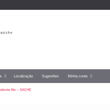
Gaúcho
a
Localização
Sugestões
Minha conta
idente Ale – SACHE