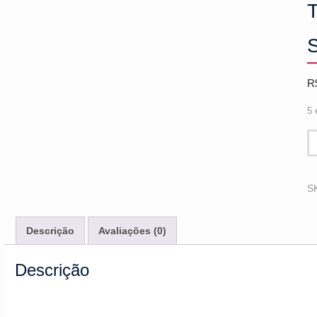
T
R
5 
T
0
Re
Al
S
-
S
Descrição
Avaliações (0)
qu
Descrição