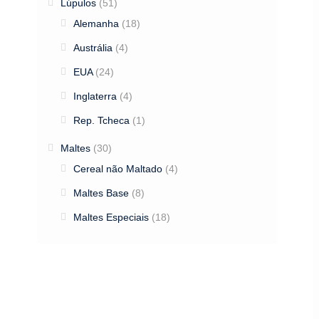
Lúpulos
(51)
Alemanha
(18)
Austrália
(4)
EUA
(24)
Inglaterra
(4)
Rep. Tcheca
(1)
Maltes
(30)
Cereal não Maltado
(4)
Maltes Base
(8)
Maltes Especiais
(18)