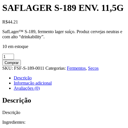
SAFLAGER S-189 ENV. 11,5G
R$
44.21
SafLager™ S-189, fermento lager suíço. Produz cervejas neutras e
com alto “drinkability”.
10 em estoque
SAFLAGER
S-
Comprar
189
SKU:
FSF-S-189-0011
Categorias:
Fermentos
,
Secos
ENV.
11,5G
Descrição
quantidade
Informação adicional
Avaliações (0)
Descrição
Descrição
Ingredientes: