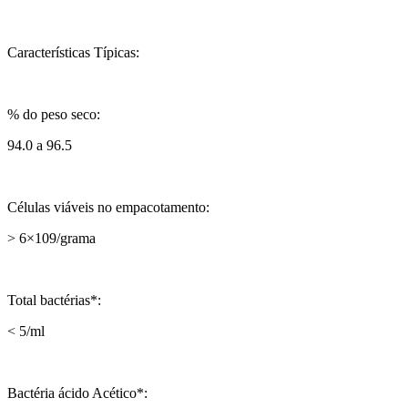
Características Típicas:
% do peso seco:
94.0 a 96.5
Células viáveis no empacotamento:
> 6×109/grama
Total bactérias*:
< 5/ml
Bactéria ácido Acético*: