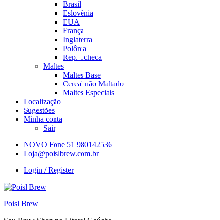
Brasil
Eslovênia
EUA
França
Inglaterra
Polônia
Rep. Tcheca
Maltes
Maltes Base
Cereal não Maltado
Maltes Especiais
Localização
Sugestões
Minha conta
Sair
NOVO Fone 51 980142536
Loja@poislbrew.com.br
Login / Register
Poisl Brew