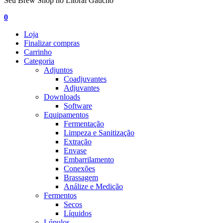
Seu Brew Shop no Litoral Gaúcho
0
Loja
Finalizar compras
Carrinho
Categoria
Adjuntos
Coadjuvantes
Adjuvantes
Downloads
Software
Equipamentos
Fermentação
Limpeza e Sanitização
Extração
Envase
Embarrilamento
Conexões
Brassagem
Análize e Medição
Fermentos
Secos
Líquidos
Lúpulos