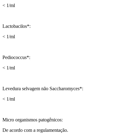
< 1/ml
Lactobacilos*:
< 1/ml
Pediococcus*:
< 1/ml
Levedura selvagem não Saccharomyces*:
< 1/ml
Micro organismos patogênicos:
De acordo com a regulamentação.