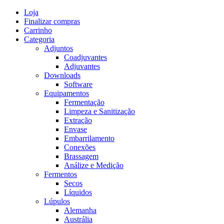
Skip
Loja
to
Finalizar compras
content
Carrinho
Categoria
Adjuntos
Coadjuvantes
Adjuvantes
Downloads
Software
Equipamentos
Fermentação
Limpeza e Sanitização
Extração
Envase
Embarrilamento
Conexões
Brassagem
Análize e Medição
Fermentos
Secos
Líquidos
Lúpulos
Alemanha
Austrália