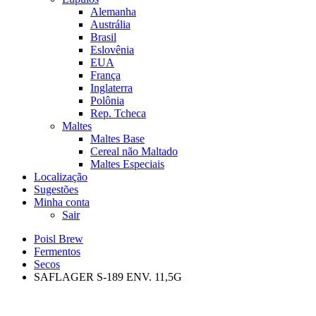
Alemanha
Austrália
Brasil
Eslovênia
EUA
França
Inglaterra
Polônia
Rep. Tcheca
Maltes
Maltes Base
Cereal não Maltado
Maltes Especiais
Localização
Sugestões
Minha conta
Sair
Poisl Brew
Fermentos
Secos
SAFLAGER S-189 ENV. 11,5G