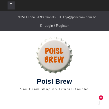
Skip
NOVO Fone 51 980142536
Loja@poislbrew.com.br
to
content
Login / Register
Poisl Brew
Seu Brew Shop no Litoral Gaúcho
0