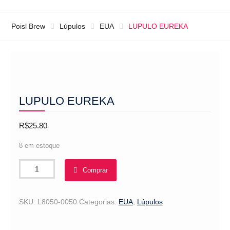
Poisl Brew
Lúpulos
EUA
LUPULO EUREKA
LUPULO EUREKA
R$
25.80
8 em estoque
LUPULO
Comprar
EUREKA
quantidade
SKU:
L8050-0050
Categorias:
EUA
,
Lúpulos