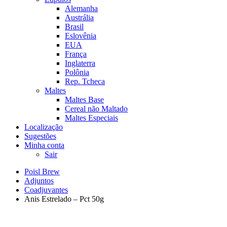
Alemanha
Austrália
Brasil
Eslovênia
EUA
França
Inglaterra
Polônia
Rep. Tcheca
Maltes
Maltes Base
Cereal não Maltado
Maltes Especiais
Localização
Sugestões
Minha conta
Sair
Poisl Brew
Adjuntos
Coadjuvantes
Anis Estrelado – Pct 50g