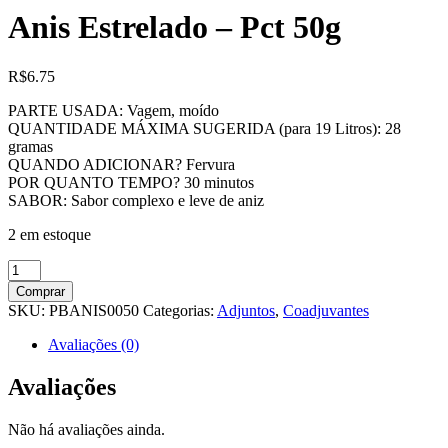
Anis Estrelado – Pct 50g
R$
6.75
PARTE USADA: Vagem, moído
QUANTIDADE MÁXIMA SUGERIDA (para 19 Litros): 28
gramas
QUANDO ADICIONAR? Fervura
POR QUANTO TEMPO? 30 minutos
SABOR: Sabor complexo e leve de aniz
2 em estoque
Anis
Estrelado
Comprar
-
SKU:
PBANIS0050
Categorias:
Adjuntos
,
Coadjuvantes
Pct
50g
Avaliações (0)
quantidade
Avaliações
Não há avaliações ainda.