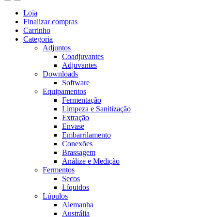
Loja
Finalizar compras
Carrinho
Categoria
Adjuntos
Coadjuvantes
Adjuvantes
Downloads
Software
Equipamentos
Fermentação
Limpeza e Sanitização
Extração
Envase
Embarrilamento
Conexões
Brassagem
Análize e Medição
Fermentos
Secos
Líquidos
Lúpulos
Alemanha
Austrália