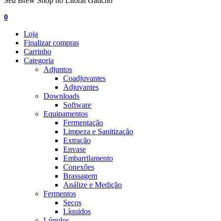
Seu Brew Shop no Litoral Gaúcho
0
Loja
Finalizar compras
Carrinho
Categoria
Adjuntos
Coadjuvantes
Adjuvantes
Downloads
Software
Equipamentos
Fermentação
Limpeza e Sanitização
Extração
Envase
Embarrilamento
Conexões
Brassagem
Análize e Medição
Fermentos
Secos
Líquidos
Lúpulos