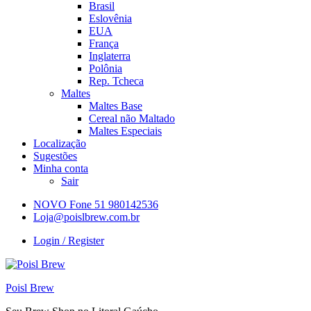
Brasil
Eslovênia
EUA
França
Inglaterra
Polônia
Rep. Tcheca
Maltes
Maltes Base
Cereal não Maltado
Maltes Especiais
Localização
Sugestões
Minha conta
Sair
NOVO Fone 51 980142536
Loja@poislbrew.com.br
Login / Register
Poisl Brew