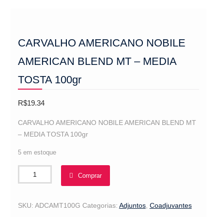
CARVALHO AMERICANO NOBILE
AMERICAN BLEND MT – MEDIA
TOSTA 100gr
R$
19.34
CARVALHO AMERICANO NOBILE AMERICAN BLEND MT
– MEDIA TOSTA 100gr
5 em estoque
CARVALHO
Comprar
AMERICANO
NOBILE
AMERICAN
SKU:
ADCAMT100G
Categorias:
Adjuntos
,
Coadjuvantes