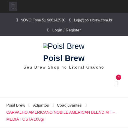
Skip
NOVO Fone 51 980142536
Loja@poislbrew.com.br
to
content
Login / Register
Poisl Brew
Seu Brew Shop no Litoral Gaúcho
0
Poisl Brew
Adjuntos
Coadjuvantes
CARVALHO AMERICANO NOBILE AMERICAN BLEND MT –
MEDIA TOSTA 100gr