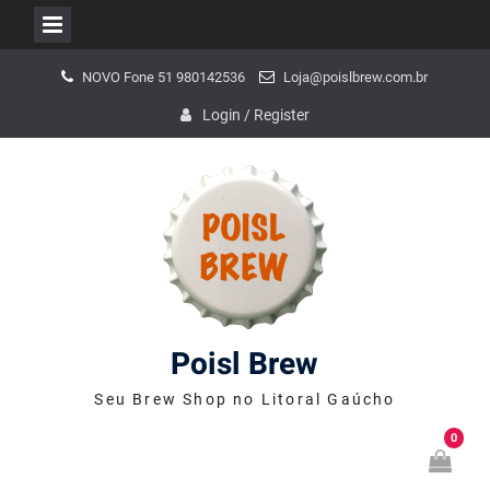
Skip
NOVO Fone 51 980142536
Loja@poislbrew.com.br
to
content
Login / Register
Poisl Brew
Seu Brew Shop no Litoral Gaúcho
0