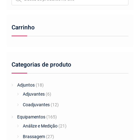
product
page
Carrinho
Categorias de produto
Adjuntos
(18)
Adjuvantes
(6)
Coadjuvantes
(12)
Equipamentos
(165)
Análize e Medição
(21)
Brassagem
(27)