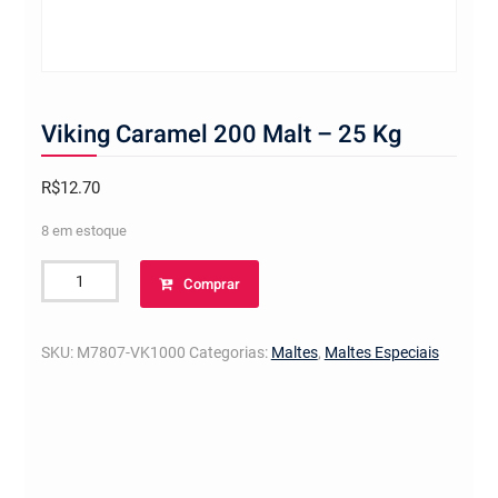
Viking Caramel 200 Malt – 25 Kg
R$
12.70
8 em estoque
Viking
Comprar
Caramel
200
Malt
SKU:
M7807-VK1000
Categorias:
Maltes
,
Maltes Especiais
-
25
Kg
quantidade