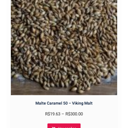
on
the
product
page
Malte Caramel 50 – Viking Malt
R$
19.63
–
R$
300.00
This