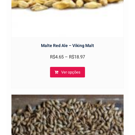
Malte Red Ale – Viking Malt
R$
4.65
–
R$
18.97
This
Ver opções
product
has
multiple
variants.
The
options
may
be
chosen