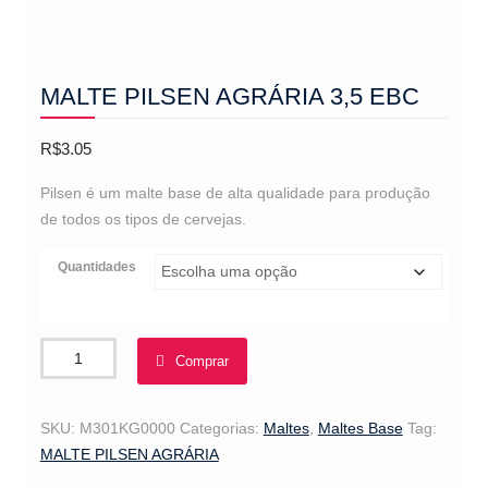
MALTE PILSEN AGRÁRIA 3,5 EBC
R$
3.05
Pilsen é um malte base de alta qualidade para produção
de todos os tipos de cervejas.
Quantidades
MALTE
Comprar
PILSEN
AGRÁRIA
3,5
SKU:
M301KG0000
Categorias:
Maltes
,
Maltes Base
Tag:
EBC
MALTE PILSEN AGRÁRIA
quantidade