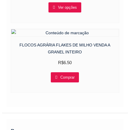
This
Ver opções
product
has
multiple
variants.
The
options
FLOCOS AGRÁRIA FLAKES DE MILHO VENDA A
may
GRANEL INTEIRO
be
R$
6.50
chosen
on
Comprar
the
product
page