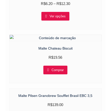
R$
6.20
–
R$
12.30
This
Ver opções
product
has
multiple
variants.
The
options
Malte Chateau Biscuit
may
R$
19.56
be
chosen
Comprar
on
the
product
page
Malte Pilsen Granobrew Soufflet Brasil EBC 3,5
R$
139.00