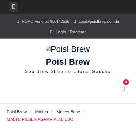
Skip
NOVO Fone 51 980142536
Loja@poislbrew.com.br
to
content
Login / Register
Poisl Brew
Seu Brew Shop no Litoral Gaúcho
0
Poisl Brew
Maltes
Maltes Base
MALTE PILSEN AGRÁRIA 3,5 EBC