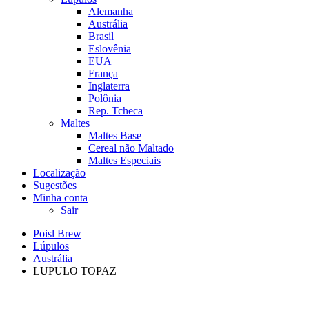
Alemanha
Austrália
Brasil
Eslovênia
EUA
França
Inglaterra
Polônia
Rep. Tcheca
Maltes
Maltes Base
Cereal não Maltado
Maltes Especiais
Localização
Sugestões
Minha conta
Sair
Poisl Brew
Lúpulos
Austrália
LUPULO TOPAZ