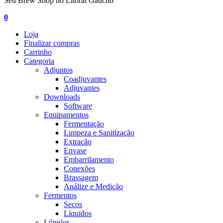
Seu Brew Shop no Litoral Gaúcho
0
Loja
Finalizar compras
Carrinho
Categoria
Adjuntos
Coadjuvantes
Adjuvantes
Downloads
Software
Equipamentos
Fermentação
Limpeza e Sanitização
Extração
Envase
Embarrilamento
Conexões
Brassagem
Análize e Medição
Fermentos
Secos
Líquidos
Lúpulos