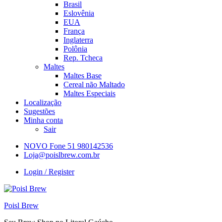
Brasil
Eslovênia
EUA
França
Inglaterra
Polônia
Rep. Tcheca
Maltes
Maltes Base
Cereal não Maltado
Maltes Especiais
Localização
Sugestões
Minha conta
Sair
NOVO Fone 51 980142536
Loja@poislbrew.com.br
Login / Register
Poisl Brew