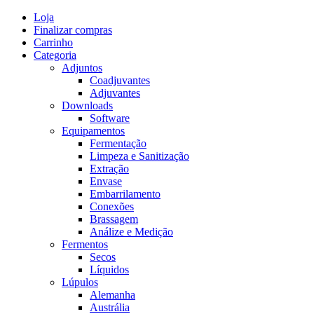
Skip
Loja
to
Finalizar compras
content
Carrinho
Categoria
Adjuntos
Coadjuvantes
Adjuvantes
Downloads
Software
Equipamentos
Fermentação
Limpeza e Sanitização
Extração
Envase
Embarrilamento
Conexões
Brassagem
Análize e Medição
Fermentos
Secos
Líquidos
Lúpulos
Alemanha
Austrália