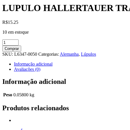
LUPULO HALLERTAUER TR
R$
15.25
10 em estoque
LUPULO
HALLERTAUER
Comprar
TRADITION
SKU:
L6347-0050
Categorias:
Alemanha
,
Lúpulos
quantidade
Informação adicional
Avaliações (0)
Informação adicional
Peso
0.05800 kg
Produtos relacionados