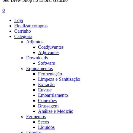
Seu Brew Shop no Litoral Gaúcho
0
Loja
Finalizar compras
Carrinho
Categoria
Adjuntos
Coadjuvantes
Adjuvantes
Downloads
Software
Equipamentos
Fermentação
Limpeza e Sanitização
Extração
Envase
Embarrilamento
Conexões
Brassagem
Análize e Medição
Fermentos
Secos
Líquidos
Lúpulos