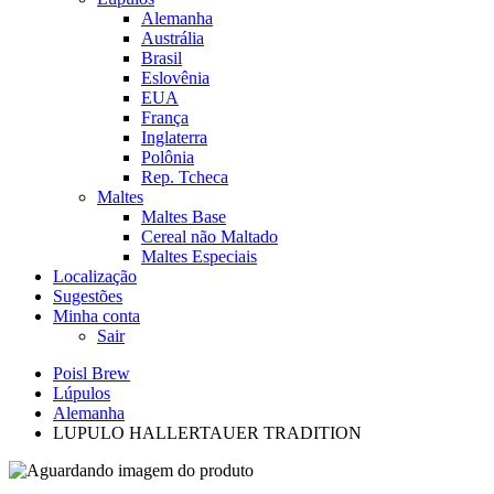
Alemanha
Austrália
Brasil
Eslovênia
EUA
França
Inglaterra
Polônia
Rep. Tcheca
Maltes
Maltes Base
Cereal não Maltado
Maltes Especiais
Localização
Sugestões
Minha conta
Sair
Poisl Brew
Lúpulos
Alemanha
LUPULO HALLERTAUER TRADITION