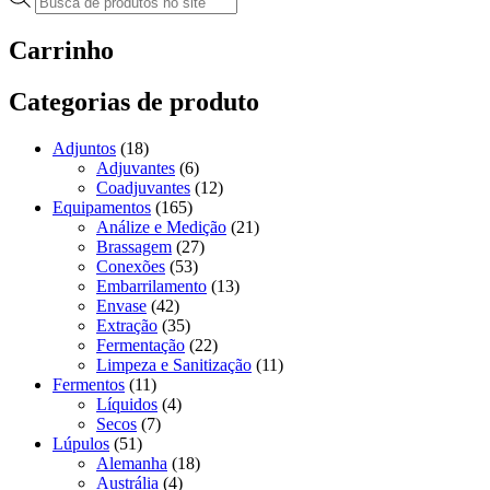
produtos
Carrinho
Categorias de produto
Adjuntos
(18)
Adjuvantes
(6)
Coadjuvantes
(12)
Equipamentos
(165)
Análize e Medição
(21)
Brassagem
(27)
Conexões
(53)
Embarrilamento
(13)
Envase
(42)
Extração
(35)
Fermentação
(22)
Limpeza e Sanitização
(11)
Fermentos
(11)
Líquidos
(4)
Secos
(7)
Lúpulos
(51)
Alemanha
(18)
Austrália
(4)