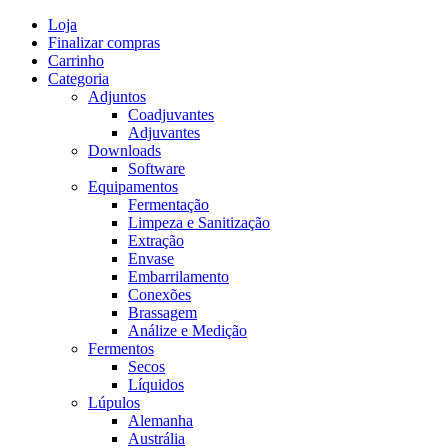
Skip
Loja
to
Finalizar compras
content
Carrinho
Categoria
Adjuntos
Coadjuvantes
Adjuvantes
Downloads
Software
Equipamentos
Fermentação
Limpeza e Sanitização
Extração
Envase
Embarrilamento
Conexões
Brassagem
Análize e Medição
Fermentos
Secos
Líquidos
Lúpulos
Alemanha
Austrália