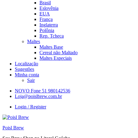
Brasil
Eslovênia
EUA
França
Inglaterra
Polônia
Rep. Tcheca
Maltes
Maltes Base
Cereal não Maltado
Maltes Especiais
Localização
Sugestões
Minha conta
Sair
NOVO Fone 51 980142536
Loja@poislbrew.com.br
Login / Register
Poisl Brew