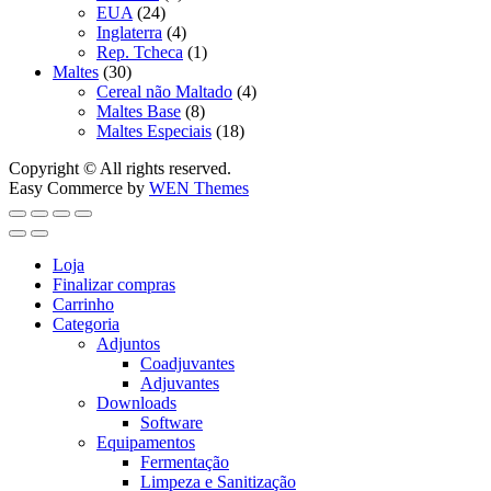
EUA
(24)
Inglaterra
(4)
Rep. Tcheca
(1)
Maltes
(30)
Cereal não Maltado
(4)
Maltes Base
(8)
Maltes Especiais
(18)
Copyright © All rights reserved.
Easy Commerce by
WEN Themes
Loja
Finalizar compras
Carrinho
Categoria
Adjuntos
Coadjuvantes
Adjuvantes
Downloads
Software
Equipamentos
Fermentação
Limpeza e Sanitização