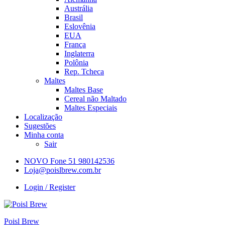
Austrália
Brasil
Eslovênia
EUA
França
Inglaterra
Polônia
Rep. Tcheca
Maltes
Maltes Base
Cereal não Maltado
Maltes Especiais
Localização
Sugestões
Minha conta
Sair
NOVO Fone 51 980142536
Loja@poislbrew.com.br
Login / Register
Poisl Brew