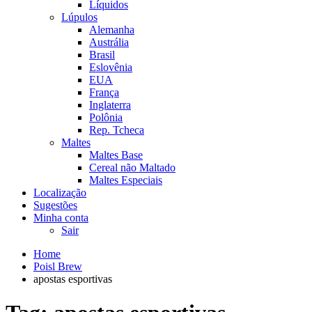
Líquidos
Lúpulos
Alemanha
Austrália
Brasil
Eslovênia
EUA
França
Inglaterra
Polônia
Rep. Tcheca
Maltes
Maltes Base
Cereal não Maltado
Maltes Especiais
Localização
Sugestões
Minha conta
Sair
Home
Poisl Brew
apostas esportivas