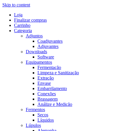
Skip to content
Loja
Finalizar compras
Carrinho
Categoria
Adjuntos
Coadjuvantes
Adjuvantes
Downloads
Software
Equipamentos
Fermentação
Limpeza e Sanitização
Extração
Envase
Embarrilamento
Conexões
Brassagem
Análize e Medição
Fermentos
Secos
Líquidos
Lúpulos
Alemanha