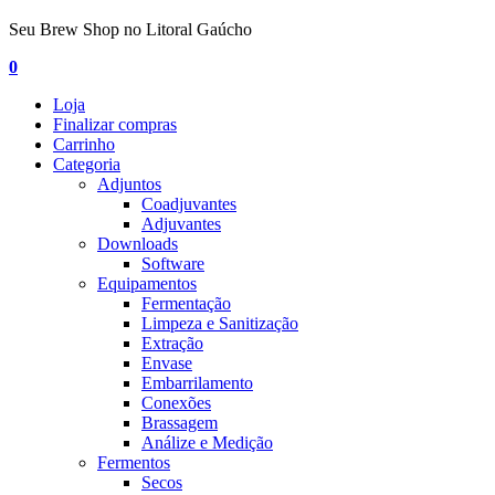
Seu Brew Shop no Litoral Gaúcho
0
Loja
Finalizar compras
Carrinho
Categoria
Adjuntos
Coadjuvantes
Adjuvantes
Downloads
Software
Equipamentos
Fermentação
Limpeza e Sanitização
Extração
Envase
Embarrilamento
Conexões
Brassagem
Análize e Medição
Fermentos
Secos