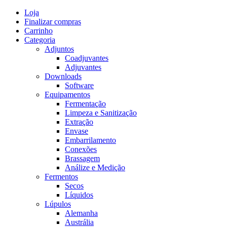
Skip
Loja
to
Finalizar compras
content
Carrinho
Categoria
Adjuntos
Coadjuvantes
Adjuvantes
Downloads
Software
Equipamentos
Fermentação
Limpeza e Sanitização
Extração
Envase
Embarrilamento
Conexões
Brassagem
Análize e Medição
Fermentos
Secos
Líquidos
Lúpulos
Alemanha
Austrália