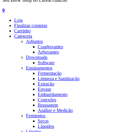
Seu Brew Shop no Litoral Gaúcho
0
Loja
Finalizar compras
Carrinho
Categoria
Adjuntos
Coadjuvantes
Adjuvantes
Downloads
Software
Equipamentos
Fermentação
Limpeza e Sanitização
Extração
Envase
Embarrilamento
Conexões
Brassagem
Análize e Medição
Fermentos
Secos
Líquidos
Lúpulos