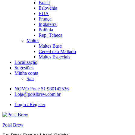
Brasil
Eslovênia
EUA
França
Inglaterra
Polônia
Rep. Tcheca
Maltes
Maltes Base
Cereal não Maltado
Maltes Especiais
Localização
Sugestões
Minha conta
Sair
NOVO Fone 51 980142536
Loja@poislbrew.com.br
Login / Register
Poisl Brew