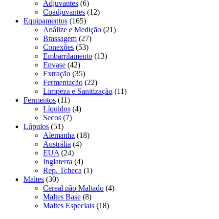
Adjuvantes
(6)
Coadjuvantes
(12)
Equipamentos
(165)
Análize e Medição
(21)
Brassagem
(27)
Conexões
(53)
Embarrilamento
(13)
Envase
(42)
Extração
(35)
Fermentação
(22)
Limpeza e Sanitização
(11)
Fermentos
(11)
Líquidos
(4)
Secos
(7)
Lúpulos
(51)
Alemanha
(18)
Austrália
(4)
EUA
(24)
Inglaterra
(4)
Rep. Tcheca
(1)
Maltes
(30)
Cereal não Maltado
(4)
Maltes Base
(8)
Maltes Especiais
(18)