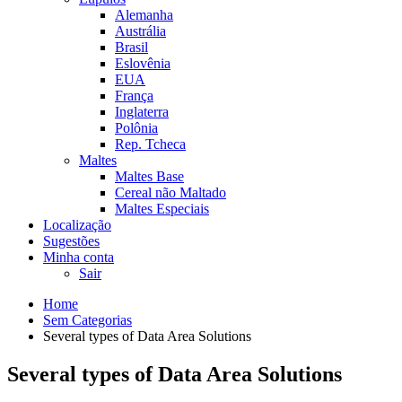
Alemanha
Austrália
Brasil
Eslovênia
EUA
França
Inglaterra
Polônia
Rep. Tcheca
Maltes
Maltes Base
Cereal não Maltado
Maltes Especiais
Localização
Sugestões
Minha conta
Sair
Home
Sem Categorias
Several types of Data Area Solutions
Several types of Data Area Solutions