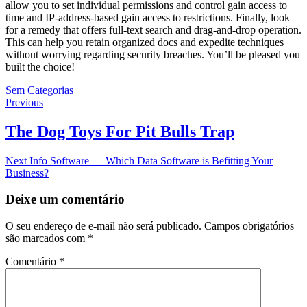
allow you to set individual permissions and control gain access to
time and IP-address-based gain access to restrictions. Finally, look
for a remedy that offers full-text search and drag-and-drop operation.
This can help you retain organized docs and expedite techniques
without worrying regarding security breaches. You’ll be pleased you
built the choice!
Sem Categorias
Navegação
Previous
Previous
post:
de
The Dog Toys For Pit Bulls Trap
Post
Next
Next
Info Software — Which Data Software is Befitting Your
post:
Business?
Deixe um comentário
O seu endereço de e-mail não será publicado.
Campos obrigatórios
são marcados com
*
Comentário
*