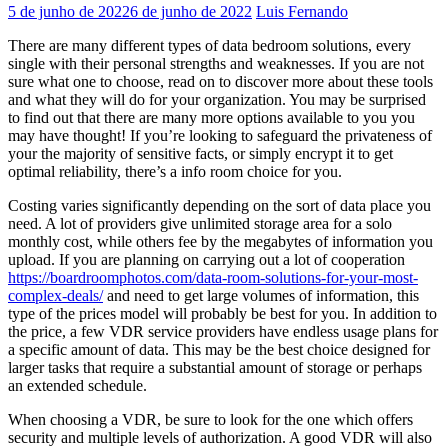
5 de junho de 2022
6 de junho de 2022
Luis Fernando
There are many different types of data bedroom solutions, every
single with their personal strengths and weaknesses. If you are not
sure what one to choose, read on to discover more about these tools
and what they will do for your organization. You may be surprised
to find out that there are many more options available to you you
may have thought! If you’re looking to safeguard the privateness of
your the majority of sensitive facts, or simply encrypt it to get
optimal reliability, there’s a info room choice for you.
Costing varies significantly depending on the sort of data place you
need. A lot of providers give unlimited storage area for a solo
monthly cost, while others fee by the megabytes of information you
upload. If you are planning on carrying out a lot of cooperation
https://boardroomphotos.com/data-room-solutions-for-your-most-
complex-deals/
and need to get large volumes of information, this
type of the prices model will probably be best for you. In addition to
the price, a few VDR service providers have endless usage plans for
a specific amount of data. This may be the best choice designed for
larger tasks that require a substantial amount of storage or perhaps
an extended schedule.
When choosing a VDR, be sure to look for the one which offers
security and multiple levels of authorization. A good VDR will also