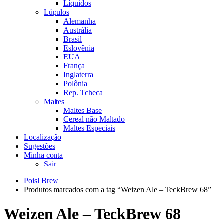
Líquidos
Lúpulos
Alemanha
Austrália
Brasil
Eslovênia
EUA
França
Inglaterra
Polônia
Rep. Tcheca
Maltes
Maltes Base
Cereal não Maltado
Maltes Especiais
Localização
Sugestões
Minha conta
Sair
Poisl Brew
Produtos marcados com a tag “Weizen Ale – TeckBrew 68”
Weizen Ale – TeckBrew 68