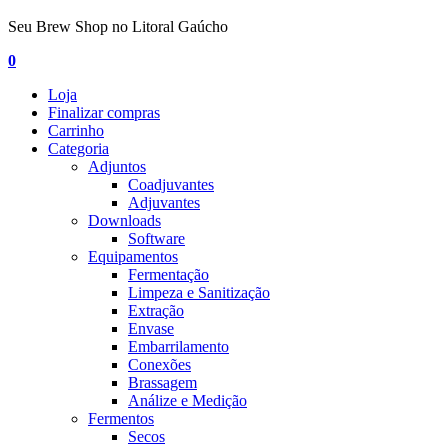
Seu Brew Shop no Litoral Gaúcho
0
Loja
Finalizar compras
Carrinho
Categoria
Adjuntos
Coadjuvantes
Adjuvantes
Downloads
Software
Equipamentos
Fermentação
Limpeza e Sanitização
Extração
Envase
Embarrilamento
Conexões
Brassagem
Análize e Medição
Fermentos
Secos