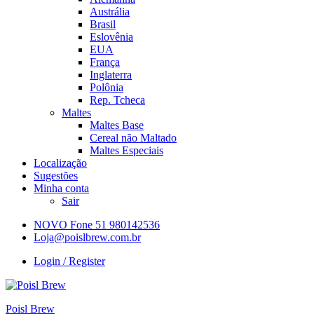
Austrália
Brasil
Eslovênia
EUA
França
Inglaterra
Polônia
Rep. Tcheca
Maltes
Maltes Base
Cereal não Maltado
Maltes Especiais
Localização
Sugestões
Minha conta
Sair
NOVO Fone 51 980142536
Loja@poislbrew.com.br
Login / Register
Poisl Brew