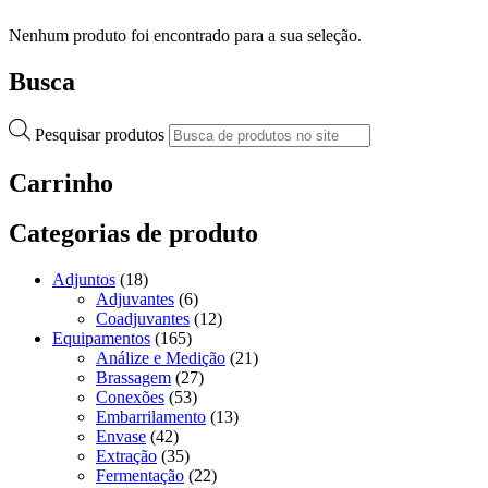
Nenhum produto foi encontrado para a sua seleção.
Busca
Pesquisar produtos
Carrinho
Categorias de produto
Adjuntos
(18)
Adjuvantes
(6)
Coadjuvantes
(12)
Equipamentos
(165)
Análize e Medição
(21)
Brassagem
(27)
Conexões
(53)
Embarrilamento
(13)
Envase
(42)
Extração
(35)
Fermentação
(22)