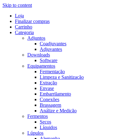
Skip to content
Loja
Finalizar compras
Carrinho
Categoria
Adjuntos
Coadjuvantes
Adjuvantes
Downloads
Software
Equipamentos
Fermentação
Limpeza e Sanitização
Extração
Envase
Embarrilamento
Conexões
Brassagem
Análize e Medição
Fermentos
Secos
Líquidos
Lúpulos
Alemanha