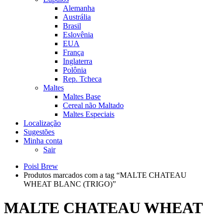
Alemanha
Austrália
Brasil
Eslovênia
EUA
França
Inglaterra
Polônia
Rep. Tcheca
Maltes
Maltes Base
Cereal não Maltado
Maltes Especiais
Localização
Sugestões
Minha conta
Sair
Poisl Brew
Produtos marcados com a tag “MALTE CHATEAU
WHEAT BLANC (TRIGO)”
MALTE CHATEAU WHEAT