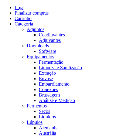
Skip
Loja
to
Finalizar compras
content
Carrinho
Categoria
Adjuntos
Coadjuvantes
Adjuvantes
Downloads
Software
Equipamentos
Fermentação
Limpeza e Sanitização
Extração
Envase
Embarrilamento
Conexões
Brassagem
Análize e Medição
Fermentos
Secos
Líquidos
Lúpulos
Alemanha
Austrália