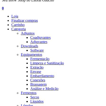
Seu Brew Shop no Litoral Gaúcho
0
Loja
Finalizar compras
Carrinho
Categoria
Adjuntos
Coadjuvantes
Adjuvantes
Downloads
Software
Equipamentos
Fermentação
Limpeza e Sanitização
Extração
Envase
Embarrilamento
Conexões
Brassagem
Análize e Medição
Fermentos
Secos
Líquidos
Lúpulos