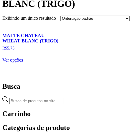
BLANC (TRIGO)
Exibindo um único resultado
MALTE CHATEAU
WHEAT BLANC (TRIGO)
R$
5.75
This
Ver opções
product
has
multiple
variants.
The
Busca
options
may
be
Pesquisar
chosen
produtos
on
Carrinho
the
product
page
Categorias de produto