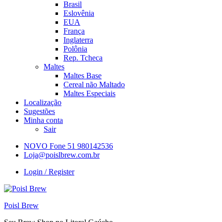
Brasil
Eslovênia
EUA
França
Inglaterra
Polônia
Rep. Tcheca
Maltes
Maltes Base
Cereal não Maltado
Maltes Especiais
Localização
Sugestões
Minha conta
Sair
NOVO Fone 51 980142536
Loja@poislbrew.com.br
Login / Register
Poisl Brew