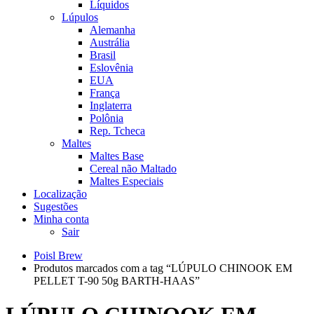
Líquidos
Lúpulos
Alemanha
Austrália
Brasil
Eslovênia
EUA
França
Inglaterra
Polônia
Rep. Tcheca
Maltes
Maltes Base
Cereal não Maltado
Maltes Especiais
Localização
Sugestões
Minha conta
Sair
Poisl Brew
Produtos marcados com a tag “LÚPULO CHINOOK EM
PELLET T-90 50g BARTH-HAAS”