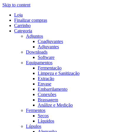
Skip to content
Loja
Finalizar compras
Carrinho
Categoria
Adjuntos
Coadjuvantes
Adjuvantes
Downloads
Software
Equipamentos
Fermentação
Limpeza e Sanitização
Extração
Envase
Embarrilamento
Conexões
Brassagem
Análize e Medição
Fermentos
Secos
Líquidos
Lúpulos
Alemanha