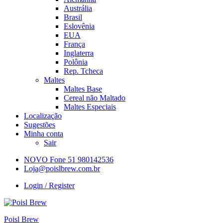
Austrália
Brasil
Eslovênia
EUA
França
Inglaterra
Polônia
Rep. Tcheca
Maltes
Maltes Base
Cereal não Maltado
Maltes Especiais
Localização
Sugestões
Minha conta
Sair
NOVO Fone 51 980142536
Loja@poislbrew.com.br
Login / Register
Poisl Brew