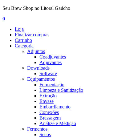
Seu Brew Shop no Litoral Gaúcho
0
Loja
Finalizar compras
Carrinho
Categoria
Adjuntos
Coadjuvantes
Adjuvantes
Downloads
Software
Equipamentos
Fermentação
Limpeza e Sanitização
Extração
Envase
Embarrilamento
Conexões
Brassagem
Análize e Medição
Fermentos
Secos