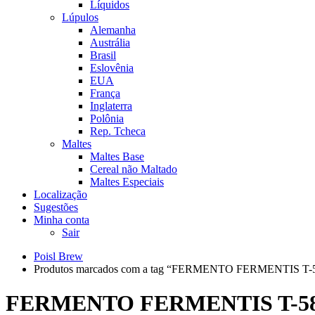
Líquidos
Lúpulos
Alemanha
Austrália
Brasil
Eslovênia
EUA
França
Inglaterra
Polônia
Rep. Tcheca
Maltes
Maltes Base
Cereal não Maltado
Maltes Especiais
Localização
Sugestões
Minha conta
Sair
Poisl Brew
Produtos marcados com a tag “FERMENTO FERMENTIS T-
FERMENTO FERMENTIS T-5