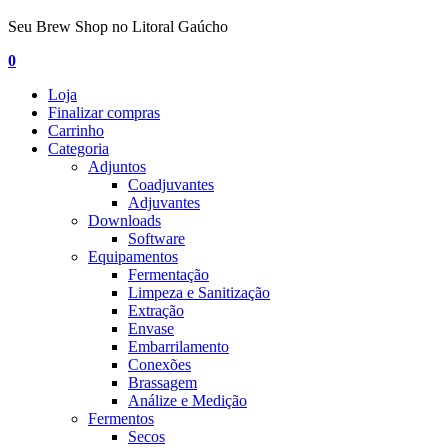
Seu Brew Shop no Litoral Gaúcho
0
Loja
Finalizar compras
Carrinho
Categoria
Adjuntos
Coadjuvantes
Adjuvantes
Downloads
Software
Equipamentos
Fermentação
Limpeza e Sanitização
Extração
Envase
Embarrilamento
Conexões
Brassagem
Análize e Medição
Fermentos
Secos