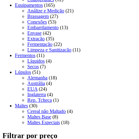
Equipamentos
(165)
Análize e Medição
(21)
Brassagem
(27)
Conexões
(53)
Embarrilamento
(13)
Envase
(42)
Extração
(35)
Fermentação
(22)
Limpeza e Sanitização
(11)
Fermentos
(11)
Líquidos
(4)
Secos
(7)
Lúpulos
(51)
Alemanha
(18)
Austrália
(4)
EUA
(24)
Inglaterra
(4)
Rep. Tcheca
(1)
Maltes
(30)
Cereal não Maltado
(4)
Maltes Base
(8)
Maltes Especiais
(18)
Filtrar por preço