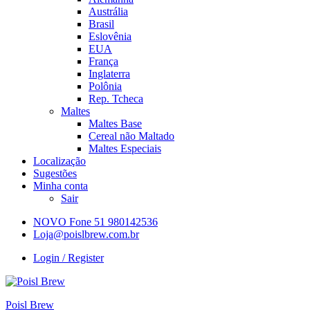
Austrália
Brasil
Eslovênia
EUA
França
Inglaterra
Polônia
Rep. Tcheca
Maltes
Maltes Base
Cereal não Maltado
Maltes Especiais
Localização
Sugestões
Minha conta
Sair
NOVO Fone 51 980142536
Loja@poislbrew.com.br
Login / Register
Poisl Brew