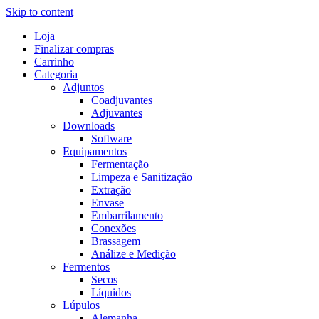
Skip to content
Loja
Finalizar compras
Carrinho
Categoria
Adjuntos
Coadjuvantes
Adjuvantes
Downloads
Software
Equipamentos
Fermentação
Limpeza e Sanitização
Extração
Envase
Embarrilamento
Conexões
Brassagem
Análize e Medição
Fermentos
Secos
Líquidos
Lúpulos
Alemanha