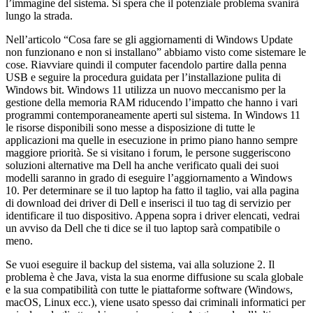
l’immagine del sistema. Si spera che il potenziale problema svanirà
lungo la strada.
Nell’articolo “Cosa fare se gli aggiornamenti di Windows Update
non funzionano e non si installano” abbiamo visto come sistemare le
cose. Riavviare quindi il computer facendolo partire dalla penna
USB e seguire la procedura guidata per l’installazione pulita di
Windows bit. Windows 11 utilizza un nuovo meccanismo per la
gestione della memoria RAM riducendo l’impatto che hanno i vari
programmi contemporaneamente aperti sul sistema. In Windows 11
le risorse disponibili sono messe a disposizione di tutte le
applicazioni ma quelle in esecuzione in primo piano hanno sempre
maggiore priorità. Se si visitano i forum, le persone suggeriscono
soluzioni alternative ma Dell ha anche verificato quali dei suoi
modelli saranno in grado di eseguire l’aggiornamento a Windows
10. Per determinare se il tuo laptop ha fatto il taglio, vai alla pagina
di download dei driver di Dell e inserisci il tuo tag di servizio per
identificare il tuo dispositivo. Appena sopra i driver elencati, vedrai
un avviso da Dell che ti dice se il tuo laptop sarà compatibile o
meno.
Se vuoi eseguire il backup del sistema, vai alla soluzione 2. Il
problema è che Java, vista la sua enorme diffusione su scala globale
e la sua compatibilità con tutte le piattaforme software (Windows,
macOS, Linux ecc.), viene usato spesso dai criminali informatici per