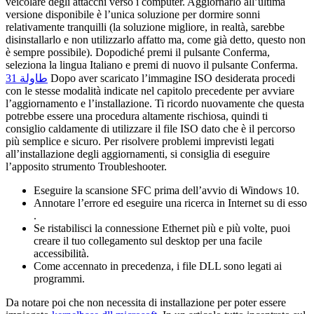
veicolare degli attacchi verso i computer. Aggiornarlo all’ultima
versione disponibile è l’unica soluzione per dormire sonni
relativamente tranquilli (la soluzione migliore, in realtà, sarebbe
disinstallarlo e non utilizzarlo affatto ma, come già detto, questo non
è sempre possibile). Dopodiché premi il pulsante Conferma,
seleziona la lingua Italiano e premi di nuovo il pulsante Conferma.
31 طاولة
Dopo aver scaricato l’immagine ISO desiderata procedi
con le stesse modalità indicate nel capitolo precedente per avviare
l’aggiornamento e l’installazione. Ti ricordo nuovamente che questa
potrebbe essere una procedura altamente rischiosa, quindi ti
consiglio caldamente di utilizzare il file ISO dato che è il percorso
più semplice e sicuro. Per risolvere problemi imprevisti legati
all’installazione degli aggiornamenti, si consiglia di eseguire
l’apposito strumento Troubleshooter.
Eseguire la scansione SFC prima dell’avvio di Windows 10.
Annotare l’errore ed eseguire una ricerca in Internet su di esso
.
Se ristabilisci la connessione Ethernet più e più volte, puoi
creare il tuo collegamento sul desktop per una facile
accessibilità.
Come accennato in precedenza, i file DLL sono legati ai
programmi.
Da notare poi che non necessita di installazione per poter essere