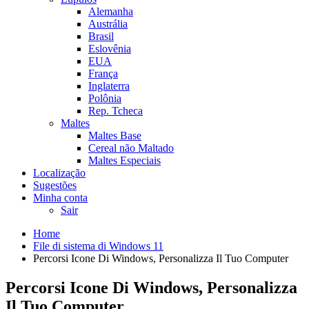
Alemanha
Austrália
Brasil
Eslovênia
EUA
França
Inglaterra
Polônia
Rep. Tcheca
Maltes
Maltes Base
Cereal não Maltado
Maltes Especiais
Localização
Sugestões
Minha conta
Sair
Home
File di sistema di Windows 11
Percorsi Icone Di Windows, Personalizza Il Tuo Computer
Percorsi Icone Di Windows, Personalizza
Il Tuo Computer