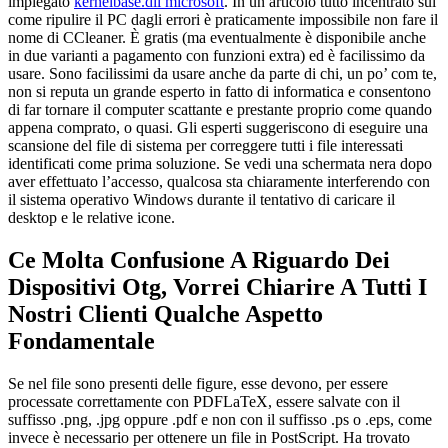
impiegato
kernelbase.dll microsoft
. In un articolo tutto incentrato sul
come ripulire il PC dagli errori è praticamente impossibile non fare il
nome di CCleaner. È gratis (ma eventualmente è disponibile anche
in due varianti a pagamento con funzioni extra) ed è facilissimo da
usare. Sono facilissimi da usare anche da parte di chi, un po’ com te,
non si reputa un grande esperto in fatto di informatica e consentono
di far tornare il computer scattante e prestante proprio come quando
appena comprato, o quasi. Gli esperti suggeriscono di eseguire una
scansione del file di sistema per correggere tutti i file interessati
identificati come prima soluzione. Se vedi una schermata nera dopo
aver effettuato l’accesso, qualcosa sta chiaramente interferendo con
il sistema operativo Windows durante il tentativo di caricare il
desktop e le relative icone.
Ce Molta Confusione A Riguardo Dei
Dispositivi Otg, Vorrei Chiarire A Tutti I
Nostri Clienti Qualche Aspetto
Fondamentale
Se nel file sono presenti delle figure, esse devono, per essere
processate correttamente con PDFLaTeX, essere salvate con il
suffisso .png, .jpg oppure .pdf e non con il suffisso .ps o .eps, come
invece è necessario per ottenere un file in PostScript. Ha trovato