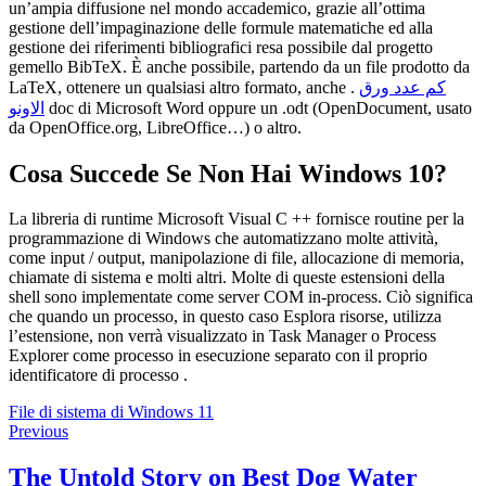
un’ampia diffusione nel mondo accademico, grazie all’ottima
gestione dell’impaginazione delle formule matematiche ed alla
gestione dei riferimenti bibliografici resa possibile dal progetto
gemello BibTeX. È anche possibile, partendo da un file prodotto da
LaTeX, ottenere un qualsiasi altro formato, anche .
كم عدد ورق
الاونو
doc di Microsoft Word oppure un .odt (OpenDocument, usato
da OpenOffice.org, LibreOffice…) o altro.
Cosa Succede Se Non Hai Windows 10?
La libreria di runtime Microsoft Visual C ++ fornisce routine per la
programmazione di Windows che automatizzano molte attività,
come input / output, manipolazione di file, allocazione di memoria,
chiamate di sistema e molti altri. Molte di queste estensioni della
shell sono implementate come server COM in-process. Ciò significa
che quando un processo, in questo caso Esplora risorse, utilizza
l’estensione, non verrà visualizzato in Task Manager o Process
Explorer come processo in esecuzione separato con il proprio
identificatore di processo .
File di sistema di Windows 11
Navegação
Previous
Previous
post:
de
The Untold Story on Best Dog Water