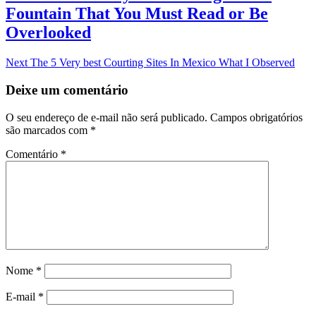
Post
Fountain That You Must Read or Be
Overlooked
Next
Next
The 5 Very best Courting Sites In Mexico What I Observed
post:
Deixe um comentário
O seu endereço de e-mail não será publicado.
Campos obrigatórios
são marcados com
*
Comentário
*
Nome
*
E-mail
*