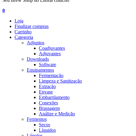
Seu Brew Shop no Litoral Gaúcho
0
Loja
Finalizar compras
Carrinho
Categoria
Adjuntos
Coadjuvantes
Adjuvantes
Downloads
Software
Equipamentos
Fermentação
Limpeza e Sanitização
Extração
Envase
Embarrilamento
Conexões
Brassagem
Análize e Medição
Fermentos
Secos
Líquidos
Lúpulos