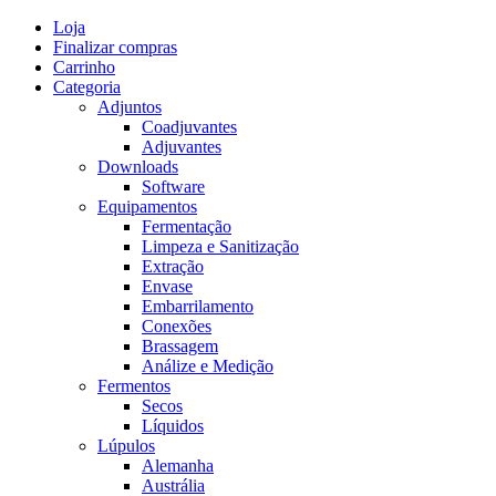
Skip
Loja
to
Finalizar compras
content
Carrinho
Categoria
Adjuntos
Coadjuvantes
Adjuvantes
Downloads
Software
Equipamentos
Fermentação
Limpeza e Sanitização
Extração
Envase
Embarrilamento
Conexões
Brassagem
Análize e Medição
Fermentos
Secos
Líquidos
Lúpulos
Alemanha
Austrália