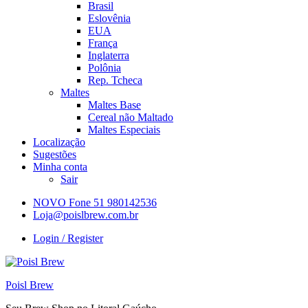
Brasil
Eslovênia
EUA
França
Inglaterra
Polônia
Rep. Tcheca
Maltes
Maltes Base
Cereal não Maltado
Maltes Especiais
Localização
Sugestões
Minha conta
Sair
NOVO Fone 51 980142536
Loja@poislbrew.com.br
Login / Register
Poisl Brew