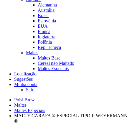
Alemanha
Austrália
Brasil
Eslovênia
EUA
França
Inglaterra
Polônia
Rep. Tcheca
Maltes
Maltes Base
Cereal não Maltado
Maltes Especiais
Localização
Sugestões
Minha conta
Sair
Poisl Brew
Maltes
Maltes Especiais
MALTE CARAFA ® ESPECIAL TIPO II WEYERMANN
®