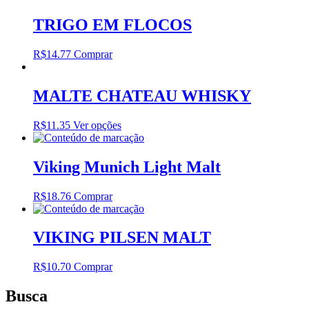
TRIGO EM FLOCOS
R$
14.77
Comprar
MALTE CHATEAU WHISKY
This
R$
11.35
Ver opções
product
has
multiple
Viking Munich Light Malt
variants.
The
R$
18.76
Comprar
options
may
be
VIKING PILSEN MALT
chosen
on
the
R$
10.70
Comprar
product
page
Busca