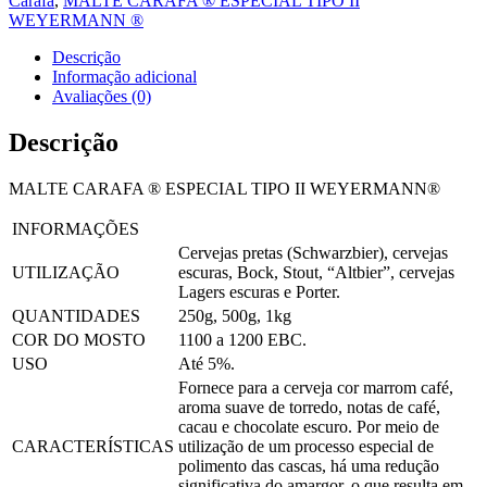
Carafa
,
MALTE CARAFA ® ESPECIAL TIPO II
WEYERMANN ®
Descrição
Informação adicional
Avaliações (0)
Descrição
MALTE CARAFA ® ESPECIAL TIPO II WEYERMANN®
INFORMAÇÕES
Cervejas pretas (Schwarzbier), cervejas
UTILIZAÇÃO
escuras, Bock, Stout, “Altbier”, cervejas
Lagers escuras e Porter.
QUANTIDADES
250g, 500g, 1kg
COR DO MOSTO
1100 a 1200 EBC.
USO
Até 5%.
Fornece para a cerveja cor marrom café,
aroma suave de torredo, notas de café,
cacau e chocolate escuro. Por meio de
CARACTERÍSTICAS
utilização de um processo especial de
polimento das cascas, há uma redução
significativa do amargor, o que resulta em