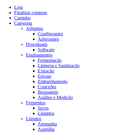
Skip
Loja
to
Finalizar compras
content
Carrinho
Categoria
Adjuntos
Coadjuvantes
Adjuvantes
Downloads
Software
Equipamentos
Fermentação
Limpeza e Sanitização
Extração
Envase
Embarrilamento
Conexões
Brassagem
Análize e Medição
Fermentos
Secos
Líquidos
Lúpulos
Alemanha
Austrália