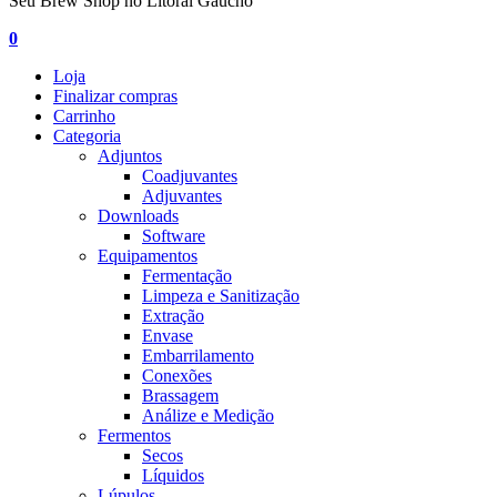
Seu Brew Shop no Litoral Gaúcho
0
Loja
Finalizar compras
Carrinho
Categoria
Adjuntos
Coadjuvantes
Adjuvantes
Downloads
Software
Equipamentos
Fermentação
Limpeza e Sanitização
Extração
Envase
Embarrilamento
Conexões
Brassagem
Análize e Medição
Fermentos
Secos
Líquidos
Lúpulos