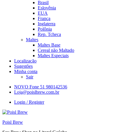
Brasil
Eslovênia
EUA
França
Inglaterra
Polônia
Rep. Tcheca
Maltes
Maltes Base
Cereal não Maltado
Maltes Especiais
Localização
Sugestões
Minha conta
Sair
NOVO Fone 51 980142536
Loja@poislbrew.com.br
Login / Register
Poisl Brew