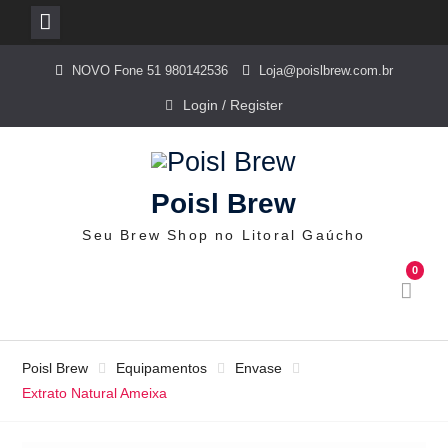
Skip
NOVO Fone 51 980142536
Loja@poislbrew.com.br
to
content
Login / Register
Poisl Brew
Seu Brew Shop no Litoral Gaúcho
0
Poisl Brew
Equipamentos
Envase
Extrato Natural Ameixa