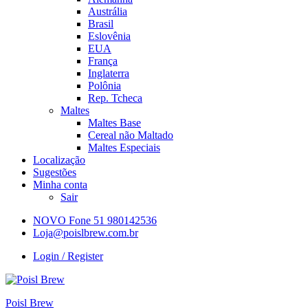
Austrália
Brasil
Eslovênia
EUA
França
Inglaterra
Polônia
Rep. Tcheca
Maltes
Maltes Base
Cereal não Maltado
Maltes Especiais
Localização
Sugestões
Minha conta
Sair
NOVO Fone 51 980142536
Loja@poislbrew.com.br
Login / Register
Poisl Brew