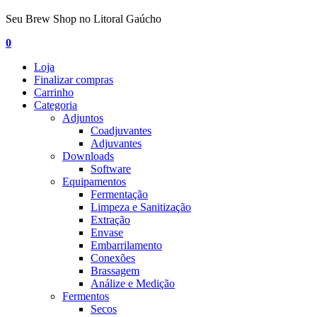
Seu Brew Shop no Litoral Gaúcho
0
Loja
Finalizar compras
Carrinho
Categoria
Adjuntos
Coadjuvantes
Adjuvantes
Downloads
Software
Equipamentos
Fermentação
Limpeza e Sanitização
Extração
Envase
Embarrilamento
Conexões
Brassagem
Análize e Medição
Fermentos
Secos