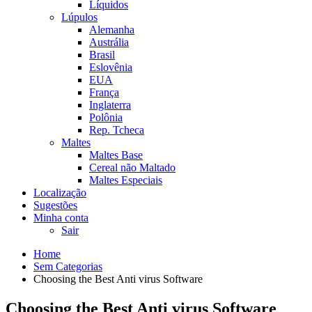
Líquidos
Lúpulos
Alemanha
Austrália
Brasil
Eslovênia
EUA
França
Inglaterra
Polônia
Rep. Tcheca
Maltes
Maltes Base
Cereal não Maltado
Maltes Especiais
Localização
Sugestões
Minha conta
Sair
Home
Sem Categorias
Choosing the Best Anti virus Software
Choosing the Best Anti virus Software