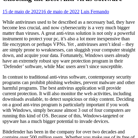
15 de maio de 2022
16 de maio de 2022
Luis Fernando
While antiviruses used to be described as a necessary bad, they have
become less crucial, and now cybersecurity is a very much bigger
matter than viruses. A great anti-virus solution is not only a powerful
instrument to protect your pc, it’s also a lot more inexpensive than
file encryptors or perhaps VPNs. Yet , antiviruses aren’t ideal – they
are simply prone to weaknesses, can sluggish your computer straight
down, and acquire your data. Fortunately, Windows users already
have an extremely robust spy ware protection program in their
‘Defender’ software, while Mac users aren’t since susceptible.
In contrast to traditional anti-virus software, contemporary security
programs can prohibit phishing websites, prevent malware and other
harmful programs. The best antivirus application will provide
current protection. It will also monitor the web activities, including
downloads available, to detect suspicious or risky content. Deciding
on a good ant-virus program is particularly important if you work
with Windows, simply because almost 3 out of four computers are
running this kind of OS. Because of this, Windows-targeted or
spyware has a much bigger potential to invade devices.
Bitdefender has been in the company for over two decades and
contains over 500 million users. Whether you make use of its free of