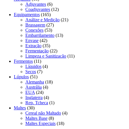
Adjuvantes
(6)
Coadjuvantes
(12)
Equipamentos
(165)
Análize e Medição
(21)
Brassagem
(27)
Conexões
(53)
Embarrilamento
(13)
Envase
(42)
Extração
(35)
Fermentação
(22)
Limpeza e Sanitização
(11)
Fermentos
(11)
Líquidos
(4)
Secos
(7)
Lúpulos
(51)
Alemanha
(18)
Austrália
(4)
EUA
(24)
Inglaterra
(4)
Rep. Tcheca
(1)
Maltes
(30)
Cereal não Maltado
(4)
Maltes Base
(8)
Maltes Especiais
(18)