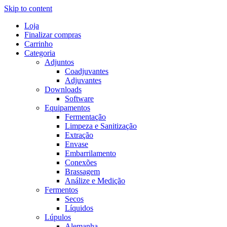
Skip to content
Loja
Finalizar compras
Carrinho
Categoria
Adjuntos
Coadjuvantes
Adjuvantes
Downloads
Software
Equipamentos
Fermentação
Limpeza e Sanitização
Extração
Envase
Embarrilamento
Conexões
Brassagem
Análize e Medição
Fermentos
Secos
Líquidos
Lúpulos
Alemanha