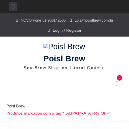
Skip
NOVO Fone 51 980142536
Loja@poislbrew.com.br
to
content
Login / Register
Poisl Brew
Seu Brew Shop no Litoral Gaúcho
0
Poisl Brew
Produtos marcados com a tag “TAMPA PRATA PRY OFF”