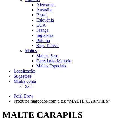
Alemanha
Austrália
Brasil
Eslovênia
EUA
França
Inglaterra
Polônia
Rep. Tcheca
Maltes
Maltes Base
Cereal não Maltado
Maltes Especiais
Localização
Sugestões
Minha conta
Sair
Poisl Brew
Produtos marcados com a tag “MALTE CARAPILS”
MALTE CARAPILS