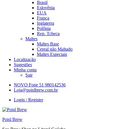
Brasil
Eslovênia
EUA
França
Inglaterra
Polônia
Rep. Tcheca
Maltes
Maltes Base
Cereal não Maltado
Maltes Especiais
Localização
Sugestões
Minha conta
Sair
NOVO Fone 51 980142536
Loja@poislbrew.com.br
Login / Register
Poisl Brew