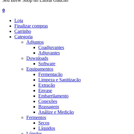
Seu Brew Shop no Litoral Gaúcho
0
Loja
Finalizar compras
Carrinho
Categoria
Adjuntos
Coadjuvantes
Adjuvantes
Downloads
Software
Equipamentos
Fermentação
Limpeza e Sanitização
Extração
Envase
Embarrilamento
Conexões
Brassagem
Análize e Medição
Fermentos
Secos
Líquidos
Lúpulos