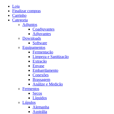
Skip
Loja
to
Finalizar compras
content
Carrinho
Categoria
Adjuntos
Coadjuvantes
Adjuvantes
Downloads
Software
Equipamentos
Fermentação
Limpeza e Sanitização
Extração
Envase
Embarrilamento
Conexões
Brassagem
Análize e Medição
Fermentos
Secos
Líquidos
Lúpulos
Alemanha
Austrália