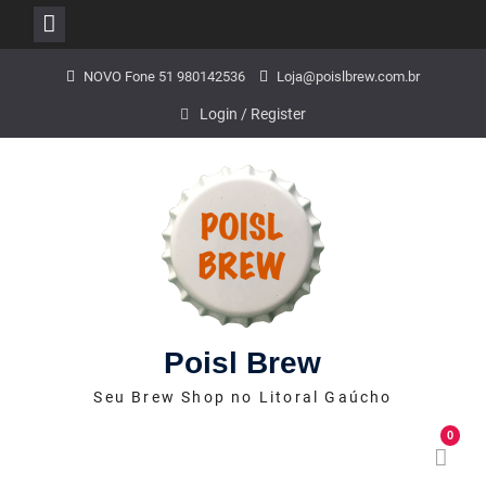
Skip
NOVO Fone 51 980142536
Loja@poislbrew.com.br
to
content
Login / Register
Poisl Brew
Seu Brew Shop no Litoral Gaúcho
0