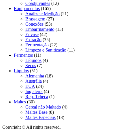
Coadjuvantes
(12)
Equipamentos
(165)
Análize e Medição
(21)
Brassagem
(27)
Conexões
(53)
Embarrilamento
(13)
Envase
(42)
Extração
(35)
Fermentação
(22)
Limpeza e Sanitização
(11)
Fermentos
(11)
Líquidos
(4)
Secos
(7)
Lúpulos
(51)
Alemanha
(18)
Austrália
(4)
EUA
(24)
Inglaterra
(4)
Rep. Tcheca
(1)
Maltes
(30)
Cereal não Maltado
(4)
Maltes Base
(8)
Maltes Especiais
(18)
Copyright © All rights reserved.