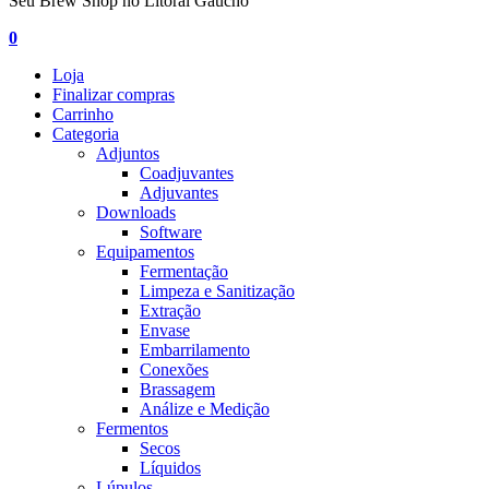
Seu Brew Shop no Litoral Gaúcho
0
Loja
Finalizar compras
Carrinho
Categoria
Adjuntos
Coadjuvantes
Adjuvantes
Downloads
Software
Equipamentos
Fermentação
Limpeza e Sanitização
Extração
Envase
Embarrilamento
Conexões
Brassagem
Análize e Medição
Fermentos
Secos
Líquidos
Lúpulos