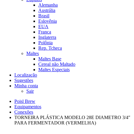
Alemanha
Austrália
Brasil
Eslovênia
EUA
França
Inglaterra
Polônia
Rep. Tcheca
Maltes
Maltes Base
Cereal não Maltado
Maltes Especiais
Localização
Sugestões
Minha conta
Sair
Poisl Brew
Equipamentos
Conexões
TORNEIRA PLÁSTICA MODELO 28E DIAMETRO 3/4″
PARA FERMENTADOR (VERMELHA)