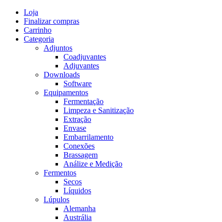
Skip
Loja
to
Finalizar compras
content
Carrinho
Categoria
Adjuntos
Coadjuvantes
Adjuvantes
Downloads
Software
Equipamentos
Fermentação
Limpeza e Sanitização
Extração
Envase
Embarrilamento
Conexões
Brassagem
Análize e Medição
Fermentos
Secos
Líquidos
Lúpulos
Alemanha
Austrália