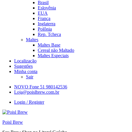
Brasil
Eslovênia
EUA
França
Inglaterra
Polônia
Rep. Tcheca
Maltes
Maltes Base
Cereal não Maltado
Maltes Especiais
Localização
Sugestões
Minha conta
Sair
NOVO Fone 51 980142536
Loja@poislbrew.com.br
Login / Register
Poisl Brew