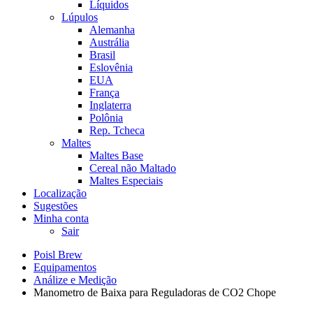
Líquidos
Lúpulos
Alemanha
Austrália
Brasil
Eslovênia
EUA
França
Inglaterra
Polônia
Rep. Tcheca
Maltes
Maltes Base
Cereal não Maltado
Maltes Especiais
Localização
Sugestões
Minha conta
Sair
Poisl Brew
Equipamentos
Análize e Medição
Manometro de Baixa para Reguladoras de CO2 Chope