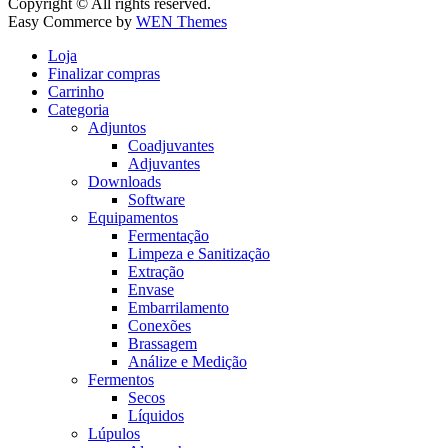
Copyright © All rights reserved.
Easy Commerce by
WEN Themes
Loja
Finalizar compras
Carrinho
Categoria
Adjuntos
Coadjuvantes
Adjuvantes
Downloads
Software
Equipamentos
Fermentação
Limpeza e Sanitização
Extração
Envase
Embarrilamento
Conexões
Brassagem
Análize e Medição
Fermentos
Secos
Líquidos
Lúpulos