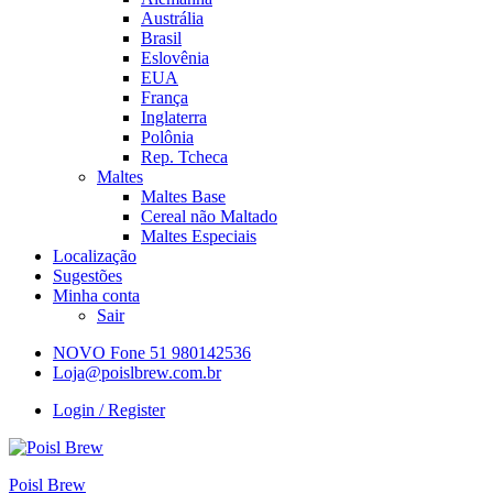
Austrália
Brasil
Eslovênia
EUA
França
Inglaterra
Polônia
Rep. Tcheca
Maltes
Maltes Base
Cereal não Maltado
Maltes Especiais
Localização
Sugestões
Minha conta
Sair
NOVO Fone 51 980142536
Loja@poislbrew.com.br
Login / Register
Poisl Brew