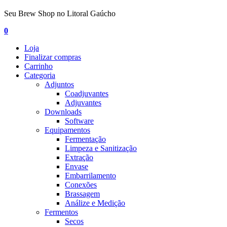
Seu Brew Shop no Litoral Gaúcho
0
Loja
Finalizar compras
Carrinho
Categoria
Adjuntos
Coadjuvantes
Adjuvantes
Downloads
Software
Equipamentos
Fermentação
Limpeza e Sanitização
Extração
Envase
Embarrilamento
Conexões
Brassagem
Análize e Medição
Fermentos
Secos