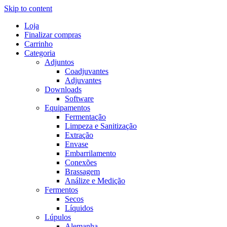
Skip to content
Loja
Finalizar compras
Carrinho
Categoria
Adjuntos
Coadjuvantes
Adjuvantes
Downloads
Software
Equipamentos
Fermentação
Limpeza e Sanitização
Extração
Envase
Embarrilamento
Conexões
Brassagem
Análize e Medição
Fermentos
Secos
Líquidos
Lúpulos
Alemanha