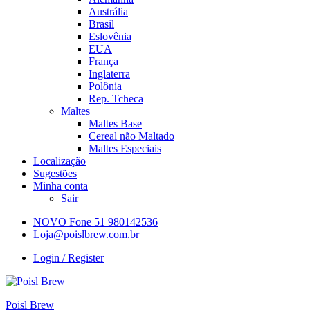
Austrália
Brasil
Eslovênia
EUA
França
Inglaterra
Polônia
Rep. Tcheca
Maltes
Maltes Base
Cereal não Maltado
Maltes Especiais
Localização
Sugestões
Minha conta
Sair
NOVO Fone 51 980142536
Loja@poislbrew.com.br
Login / Register
Poisl Brew