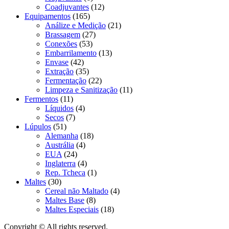
Coadjuvantes
(12)
Equipamentos
(165)
Análize e Medição
(21)
Brassagem
(27)
Conexões
(53)
Embarrilamento
(13)
Envase
(42)
Extração
(35)
Fermentação
(22)
Limpeza e Sanitização
(11)
Fermentos
(11)
Líquidos
(4)
Secos
(7)
Lúpulos
(51)
Alemanha
(18)
Austrália
(4)
EUA
(24)
Inglaterra
(4)
Rep. Tcheca
(1)
Maltes
(30)
Cereal não Maltado
(4)
Maltes Base
(8)
Maltes Especiais
(18)
Copyright © All rights reserved.