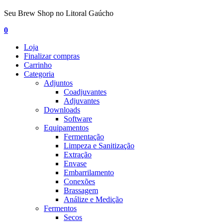
Seu Brew Shop no Litoral Gaúcho
0
Loja
Finalizar compras
Carrinho
Categoria
Adjuntos
Coadjuvantes
Adjuvantes
Downloads
Software
Equipamentos
Fermentação
Limpeza e Sanitização
Extração
Envase
Embarrilamento
Conexões
Brassagem
Análize e Medição
Fermentos
Secos