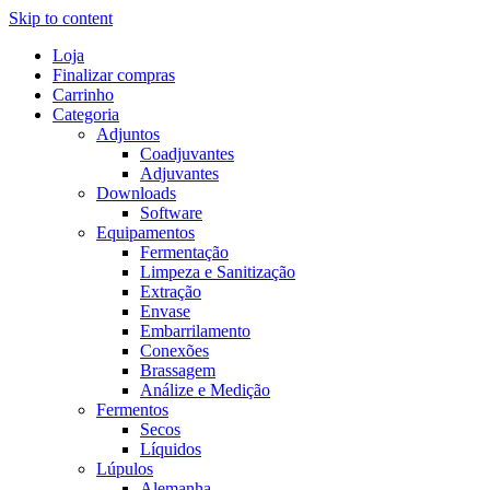
Skip to content
Loja
Finalizar compras
Carrinho
Categoria
Adjuntos
Coadjuvantes
Adjuvantes
Downloads
Software
Equipamentos
Fermentação
Limpeza e Sanitização
Extração
Envase
Embarrilamento
Conexões
Brassagem
Análize e Medição
Fermentos
Secos
Líquidos
Lúpulos
Alemanha