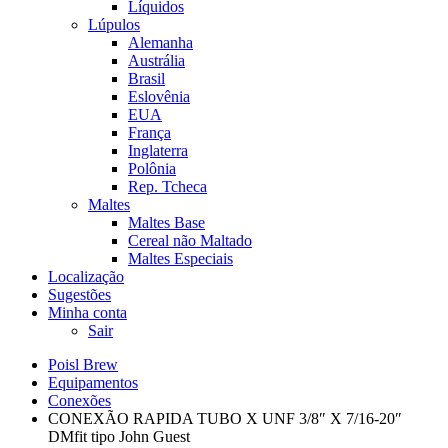
Líquidos
Lúpulos
Alemanha
Austrália
Brasil
Eslovênia
EUA
França
Inglaterra
Polônia
Rep. Tcheca
Maltes
Maltes Base
Cereal não Maltado
Maltes Especiais
Localização
Sugestões
Minha conta
Sair
Poisl Brew
Equipamentos
Conexões
CONEXÃO RAPIDA TUBO X UNF 3/8″ X 7/16-20″
DMfit tipo John Guest