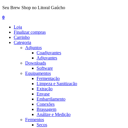
Seu Brew Shop no Litoral Gaúcho
0
Loja
Finalizar compras
Carrinho
Categoria
Adjuntos
Coadjuvantes
Adjuvantes
Downloads
Software
Equipamentos
Fermentação
Limpeza e Sanitização
Extração
Envase
Embarrilamento
Conexões
Brassagem
Análize e Medição
Fermentos
Secos