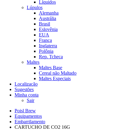
Líquidos
Lúpulos
Alemanha
Austrália
Brasil
Eslovênia
EUA
França
Inglaterra
Polônia
Rep. Tcheca
Maltes
Maltes Base
Cereal não Maltado
Maltes Especiais
Localização
Sugestões
Minha conta
Sair
Poisl Brew
Equipamentos
Embarrilamento
CARTUCHO DE CO2 16G