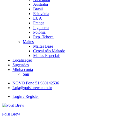
Austrália
Brasil
Eslovênia
EUA
França
Inglaterra
Polônia
Rep. Tcheca
Maltes
Maltes Base
Cereal não Maltado
Maltes Especiais
Localização
Sugestões
Minha conta
Sair
NOVO Fone 51 980142536
Loja@poislbrew.com.br
Login / Register
Poisl Brew