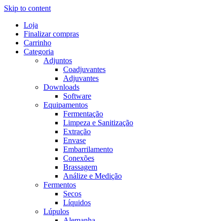
Skip to content
Loja
Finalizar compras
Carrinho
Categoria
Adjuntos
Coadjuvantes
Adjuvantes
Downloads
Software
Equipamentos
Fermentação
Limpeza e Sanitização
Extração
Envase
Embarrilamento
Conexões
Brassagem
Análize e Medição
Fermentos
Secos
Líquidos
Lúpulos
Alemanha