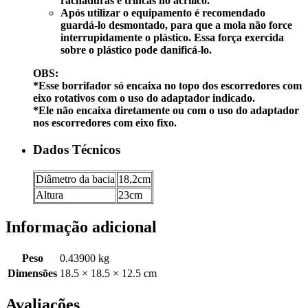
rachaduras e trincas no acrílico.
Após utilizar o equipamento é recomendado
guardá-lo desmontado,
para
que a mola não force
interrupidamente o plástico. Essa força exercida
sobre o plástico pode danificá-lo.
OBS:
*Esse
borrifador
só encaixa no topo dos escorredores com
eixo rotativos com o uso do adaptador indicado.
*Ele não encaixa diretamente ou com o uso do adaptador
nos escorredores com eixo fixo.
Dados Técnicos
Diâmetro da bacia
18,2cm
Altura
23cm
Informação adicional
Peso
0.43900 kg
Dimensões
18.5 × 18.5 × 12.5 cm
Avaliações