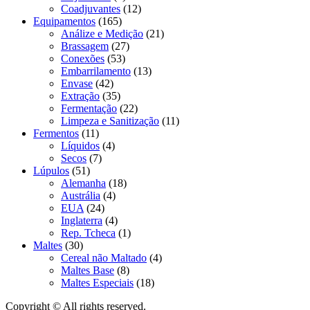
Coadjuvantes
(12)
Equipamentos
(165)
Análize e Medição
(21)
Brassagem
(27)
Conexões
(53)
Embarrilamento
(13)
Envase
(42)
Extração
(35)
Fermentação
(22)
Limpeza e Sanitização
(11)
Fermentos
(11)
Líquidos
(4)
Secos
(7)
Lúpulos
(51)
Alemanha
(18)
Austrália
(4)
EUA
(24)
Inglaterra
(4)
Rep. Tcheca
(1)
Maltes
(30)
Cereal não Maltado
(4)
Maltes Base
(8)
Maltes Especiais
(18)
Copyright © All rights reserved.