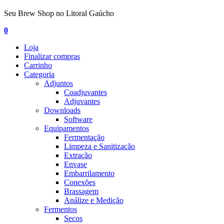
Seu Brew Shop no Litoral Gaúcho
0
Loja
Finalizar compras
Carrinho
Categoria
Adjuntos
Coadjuvantes
Adjuvantes
Downloads
Software
Equipamentos
Fermentação
Limpeza e Sanitização
Extração
Envase
Embarrilamento
Conexões
Brassagem
Análize e Medição
Fermentos
Secos