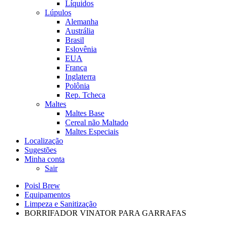
Líquidos
Lúpulos
Alemanha
Austrália
Brasil
Eslovênia
EUA
França
Inglaterra
Polônia
Rep. Tcheca
Maltes
Maltes Base
Cereal não Maltado
Maltes Especiais
Localização
Sugestões
Minha conta
Sair
Poisl Brew
Equipamentos
Limpeza e Sanitização
BORRIFADOR VINATOR PARA GARRAFAS