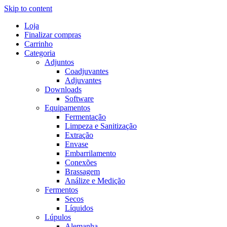
Skip to content
Loja
Finalizar compras
Carrinho
Categoria
Adjuntos
Coadjuvantes
Adjuvantes
Downloads
Software
Equipamentos
Fermentação
Limpeza e Sanitização
Extração
Envase
Embarrilamento
Conexões
Brassagem
Análize e Medição
Fermentos
Secos
Líquidos
Lúpulos
Alemanha