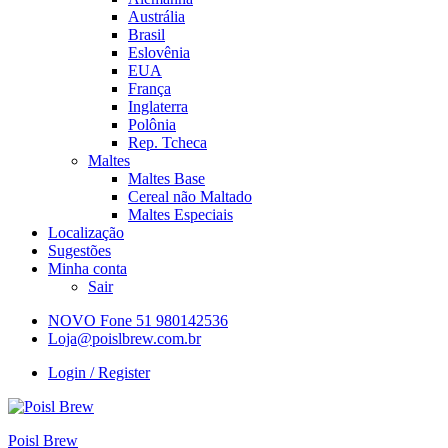
Austrália
Brasil
Eslovênia
EUA
França
Inglaterra
Polônia
Rep. Tcheca
Maltes
Maltes Base
Cereal não Maltado
Maltes Especiais
Localização
Sugestões
Minha conta
Sair
NOVO Fone 51 980142536
Loja@poislbrew.com.br
Login / Register
Poisl Brew