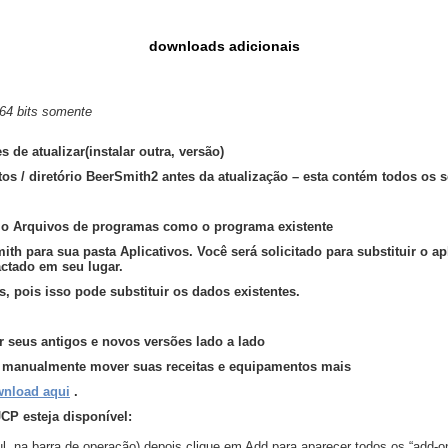
downloads adicionais
 64 bits somente
 de atualizar(instalar outra, versão)
s / diretório BeerSmith2 antes da atualização – esta contém todos os 
ório Arquivos de programas como o programa existente
h para sua pasta Aplicativos. Você será solicitado para substituir o ap
ctado em seu lugar.
 pois isso pode substituir os dados existentes.
r seus antigos e novos versões lado a lado
u manualmente mover suas receitas e equipamentos mais
wnload aqui
.
CP esteja disponível:
 na barra de operação) depois clique em Add para aparecer todos os “add-on