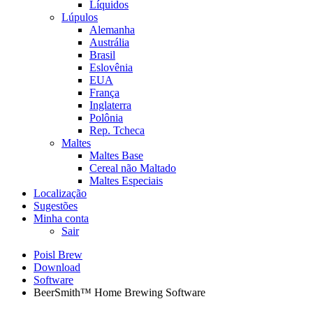
Líquidos
Lúpulos
Alemanha
Austrália
Brasil
Eslovênia
EUA
França
Inglaterra
Polônia
Rep. Tcheca
Maltes
Maltes Base
Cereal não Maltado
Maltes Especiais
Localização
Sugestões
Minha conta
Sair
Poisl Brew
Download
Software
BeerSmith™ Home Brewing Software