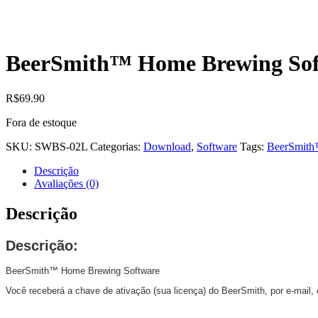
BeerSmith™ Home Brewing Sof
R$
69.90
Fora de estoque
SKU:
SWBS-02L
Categorias:
Download
,
Software
Tags:
BeerSmith
Descrição
Avaliações (0)
Descrição
Descrição:
BeerSmith™ Home Brewing Software
Você receberá a chave de ativação (sua licença) do BeerSmith, por e-mail,