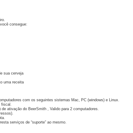
ro.
e você consegue:
de sua cerveja
to uma receita
2 computadores com os seguintes sistemas Mac, PC (windows) e Linux.
fiscal.
) de ativação do BeerSmith , Valido para 2 computadores.
ressos).
ta.
esta serviços de “suporte” ao mesmo.