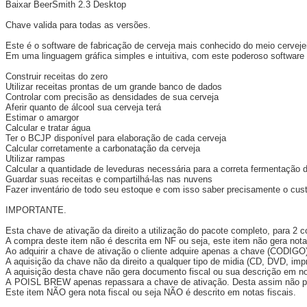
Baixar BeerSmith 2.3 Desktop
Chave valida para todas as versões.
Este é o software de fabricação de cerveja mais conhecido do meio cervejei
Em uma linguagem gráfica simples e intuitiva, com este poderoso softwar
Construir receitas do zero
Utilizar receitas prontas de um grande banco de dados
Controlar com precisão as densidades de sua cerveja
Aferir quanto de álcool sua cerveja terá
Estimar o amargor
Calcular e tratar água
Ter o BCJP disponível para elaboração de cada cerveja
Calcular corretamente a carbonatação da cerveja
Utilizar rampas
Calcular a quantidade de leveduras necessária para a correta fermentação 
Guardar suas receitas e compartilhá-las nas nuvens
Fazer inventário de todo seu estoque e com isso saber precisamente o cus
IMPORTANTE.
Esta chave de ativação da direito a utilização do pacote completo, para 
A compra deste item não é descrita em NF ou seja, este item não gera nota 
Ao adquirir a chave de ativação o cliente adquire apenas a chave (CODIGO
A aquisição da chave não da direito a qualquer tipo de midia (CD, DVD, imp
A aquisição desta chave não gera documento fiscal ou sua descrição em no
A POISL BREW apenas repassara a chave de ativação. Desta assim não pr
Este item NÃO gera nota fiscal ou seja NÃO é descrito em notas fiscais.