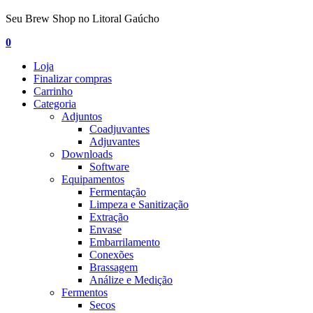
Seu Brew Shop no Litoral Gaúcho
0
Loja
Finalizar compras
Carrinho
Categoria
Adjuntos
Coadjuvantes
Adjuvantes
Downloads
Software
Equipamentos
Fermentação
Limpeza e Sanitização
Extração
Envase
Embarrilamento
Conexões
Brassagem
Análize e Medição
Fermentos
Secos