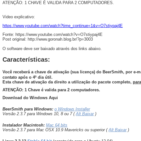
ATENÇÃO: 1 CHAVE É VALIDA PARA 2 COMPUTADORES.
Video explicativo:
https://www.youtube.com/watch?time_continue=1&v=O7stiypaj4E
Fonte: https://www.youtube.com/watch?v=O7stiypaj4E
Post original: http://www.goronah.blog.br/?p=3003
O software deve ser baixado através dos links abaixo.
Características:
Você receberá a chave de ativação (sua licença) do BeerSmith, por e-m
contato após o 4º dia útil.
Esta chave de ativação da direito a utilização do pacote completo,
par
ATENÇÃO: 1 Chave é valida para 2 computadores.
Download do Windows Aqui
BeerSmith para Windows:
o Windows Installer
Versão 2.3.7 para Windows 10, 8 ou 7 (
Alt Baixar
)
Instalador Macintosh:
Mac 64 bits
Versão 2.3.7 para Mac OSX 10.9 Mavericks ou superior (
Alt Baixar
)