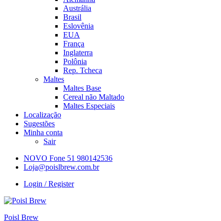
Austrália
Brasil
Eslovênia
EUA
França
Inglaterra
Polônia
Rep. Tcheca
Maltes
Maltes Base
Cereal não Maltado
Maltes Especiais
Localização
Sugestões
Minha conta
Sair
NOVO Fone 51 980142536
Loja@poislbrew.com.br
Login / Register
Poisl Brew