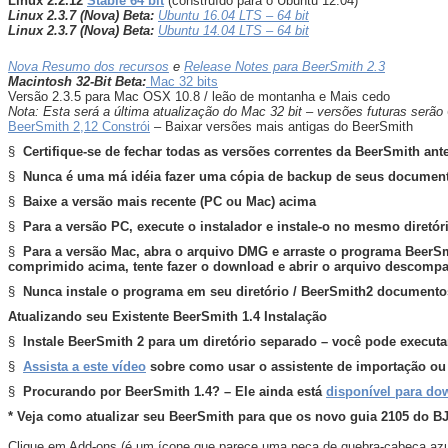
Linux 2.2.12
Stable 64 bit
(construído para o Ubuntu 12.04)
Linux 2.3.7 (Nova) Beta:
Ubuntu 16.04 LTS – 64 bit
Linux 2.3.7 (Nova) Beta:
Ubuntu 14.04 LTS – 64 bit
Nova Resumo dos recursos
e
Release Notes para BeerSmith 2.3
Macintosh 32-Bit Beta:
Mac 32 bits
Versão 2.3.5 para Mac OSX 10.8 / leão de montanha e Mais cedo
Nota: Esta será a última atualização do Mac 32 bit – versões futuras serão
BeerSmith 2,12 Constrói
– Baixar versões mais antigas do BeerSmith
§
Certifique-se de fechar todas as versões correntes da BeerSmith antes
§
Nunca é uma má idéia fazer uma cópia de backup de seus documento
§
Baixe a versão mais recente (PC ou Mac) acima
§
Para a versão PC, execute o instalador e instale-o no mesmo diret
§
Para a versão Mac, abra o arquivo DMG e arraste o programa BeerSmit
comprimido acima, tente fazer o download e abrir o arquivo descompa
§
Nunca instale o programa em seu diretório / BeerSmith2 documentos,
Atualizando seu Existente BeerSmith 1.4 Instalação
§
Instale BeerSmith 2 para um diretório separado – você pode executa
§
Assista a este vídeo
sobre como usar o assistente de importação o
§
Procurando por BeerSmith 1.4? – Ele ainda está
disponível para do
* Veja como atualizar seu BeerSmith para que os novo guia 2105 do BJ
Clique em Add-ons (é um ícone que parece uma peça de quebra-cabeça azul,