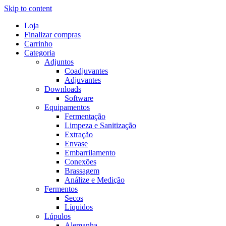
Skip to content
Loja
Finalizar compras
Carrinho
Categoria
Adjuntos
Coadjuvantes
Adjuvantes
Downloads
Software
Equipamentos
Fermentação
Limpeza e Sanitização
Extração
Envase
Embarrilamento
Conexões
Brassagem
Análize e Medição
Fermentos
Secos
Líquidos
Lúpulos
Alemanha