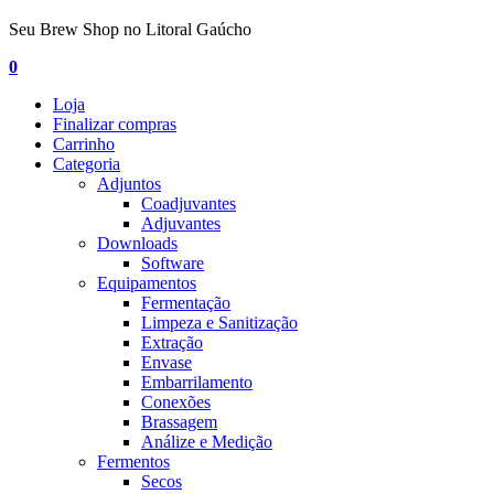
Seu Brew Shop no Litoral Gaúcho
0
Loja
Finalizar compras
Carrinho
Categoria
Adjuntos
Coadjuvantes
Adjuvantes
Downloads
Software
Equipamentos
Fermentação
Limpeza e Sanitização
Extração
Envase
Embarrilamento
Conexões
Brassagem
Análize e Medição
Fermentos
Secos