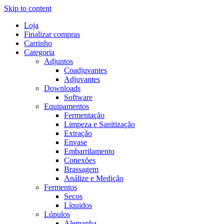
Skip to content
Loja
Finalizar compras
Carrinho
Categoria
Adjuntos
Coadjuvantes
Adjuvantes
Downloads
Software
Equipamentos
Fermentação
Limpeza e Sanitização
Extração
Envase
Embarrilamento
Conexões
Brassagem
Análize e Medição
Fermentos
Secos
Líquidos
Lúpulos
Alemanha