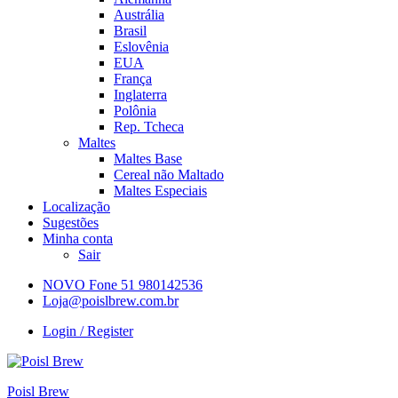
Austrália
Brasil
Eslovênia
EUA
França
Inglaterra
Polônia
Rep. Tcheca
Maltes
Maltes Base
Cereal não Maltado
Maltes Especiais
Localização
Sugestões
Minha conta
Sair
NOVO Fone 51 980142536
Loja@poislbrew.com.br
Login / Register
Poisl Brew