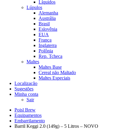
Líquidos
Lúpulos
Alemanha
Austrália
Brasil
Eslovênia
EUA
França
Inglaterra
Polônia
Rep. Tcheca
Maltes
Maltes Base
Cereal não Maltado
Maltes Especiais
Localização
Sugestões
Minha conta
Sair
Poisl Brew
Equipamentos
Embarrilamento
Barril Keggi 2.0 (149g) – 5 Litros – NOVO