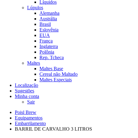
Líquidos
Lúpulos
Alemanha
Austrália
Brasil
Eslovênia
EUA
França
Inglaterra
Polônia
Rep. Tcheca
Maltes
Maltes Base
Cereal não Maltado
Maltes Especiais
Localização
Sugestões
Minha conta
Sair
Poisl Brew
Equipamentos
Embarrilamento
BARRIL DE CARVALHO 3 LITROS