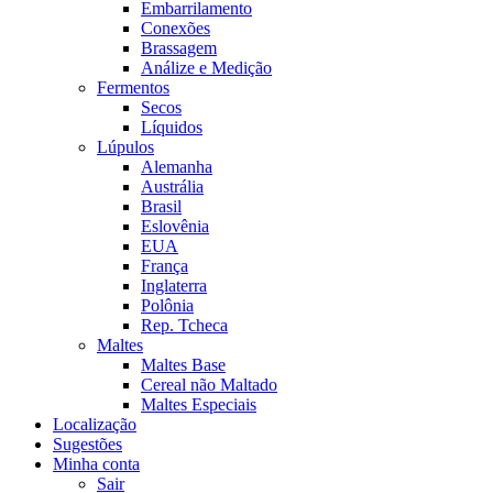
Embarrilamento
Conexões
Brassagem
Análize e Medição
Fermentos
Secos
Líquidos
Lúpulos
Alemanha
Austrália
Brasil
Eslovênia
EUA
França
Inglaterra
Polônia
Rep. Tcheca
Maltes
Maltes Base
Cereal não Maltado
Maltes Especiais
Localização
Sugestões
Minha conta
Sair