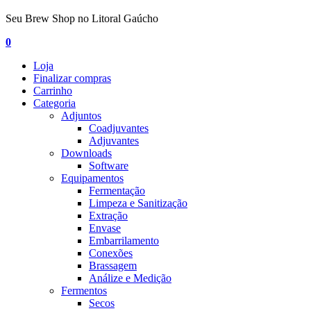
Seu Brew Shop no Litoral Gaúcho
0
Loja
Finalizar compras
Carrinho
Categoria
Adjuntos
Coadjuvantes
Adjuvantes
Downloads
Software
Equipamentos
Fermentação
Limpeza e Sanitização
Extração
Envase
Embarrilamento
Conexões
Brassagem
Análize e Medição
Fermentos
Secos