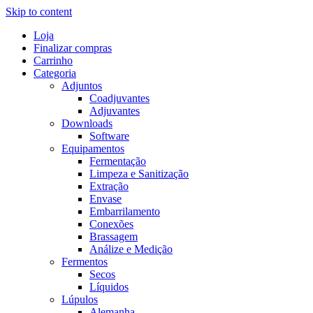
Skip to content
Loja
Finalizar compras
Carrinho
Categoria
Adjuntos
Coadjuvantes
Adjuvantes
Downloads
Software
Equipamentos
Fermentação
Limpeza e Sanitização
Extração
Envase
Embarrilamento
Conexões
Brassagem
Análize e Medição
Fermentos
Secos
Líquidos
Lúpulos
Alemanha