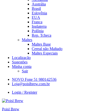
Austrália
Brasil
Eslovênia
EUA
França
Inglaterra
Polônia
Rep. Tcheca
Maltes
Maltes Base
Cereal não Maltado
Maltes Especiais
Localização
Sugestões
Minha conta
Sair
NOVO Fone 51 980142536
Loja@poislbrew.com.br
Login / Register
Poisl Brew