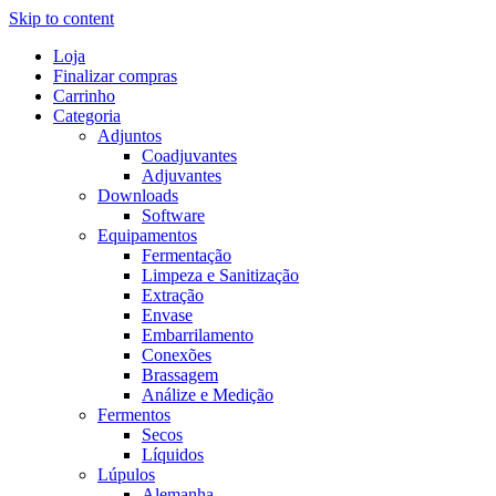
Skip to content
Loja
Finalizar compras
Carrinho
Categoria
Adjuntos
Coadjuvantes
Adjuvantes
Downloads
Software
Equipamentos
Fermentação
Limpeza e Sanitização
Extração
Envase
Embarrilamento
Conexões
Brassagem
Análize e Medição
Fermentos
Secos
Líquidos
Lúpulos
Alemanha