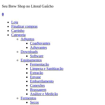
Seu Brew Shop no Litoral Gaúcho
0
Loja
Finalizar compras
Carrinho
Categoria
Adjuntos
Coadjuvantes
Adjuvantes
Downloads
Software
Equipamentos
Fermentação
Limpeza e Sanitização
Extração
Envase
Embarrilamento
Conexões
Brassagem
Análize e Medição
Fermentos
Secos