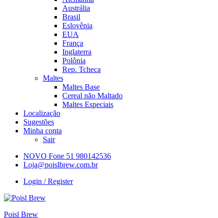
Austrália
Brasil
Eslovênia
EUA
França
Inglaterra
Polônia
Rep. Tcheca
Maltes
Maltes Base
Cereal não Maltado
Maltes Especiais
Localização
Sugestões
Minha conta
Sair
NOVO Fone 51 980142536
Loja@poislbrew.com.br
Login / Register
Poisl Brew