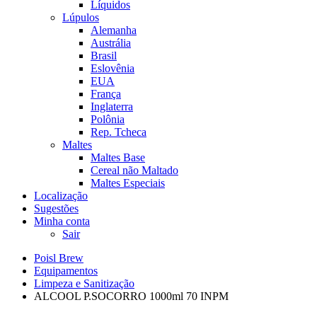
Líquidos
Lúpulos
Alemanha
Austrália
Brasil
Eslovênia
EUA
França
Inglaterra
Polônia
Rep. Tcheca
Maltes
Maltes Base
Cereal não Maltado
Maltes Especiais
Localização
Sugestões
Minha conta
Sair
Poisl Brew
Equipamentos
Limpeza e Sanitização
ALCOOL P.SOCORRO 1000ml 70 INPM