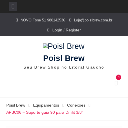
Skip
NOVO Fone 51 980142536
Loja@poislbrew.com.br
to
content
Login / Register
Poisl Brew
Seu Brew Shop no Litoral Gaúcho
0
Poisl Brew
Equipamentos
Conexões
AFBC06 – Suporte guia 90 para Dmfit 3/8″