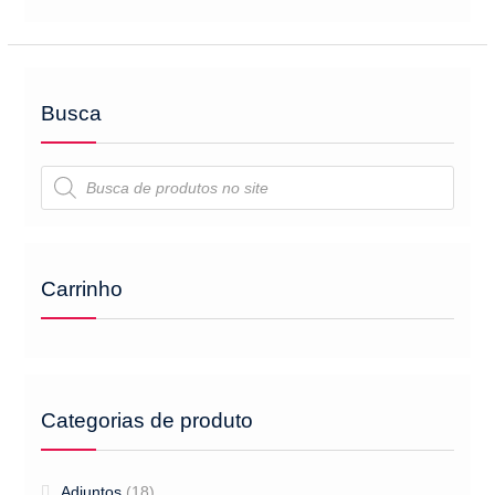
page
Busca
Pesquisar
produtos
Carrinho
Categorias de produto
Adjuntos
(18)