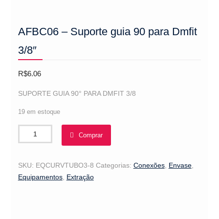
AFBC06 – Suporte guia 90 para Dmfit
3/8″
R$
6.06
SUPORTE GUIA 90° PARA DMFIT 3/8
19 em estoque
AFBC06
Comprar
-
Suporte
guia
SKU:
EQCURVTUBO3-8
Categorias:
Conexões
,
Envase
,
90
Equipamentos
,
Extração
para
Dmfit
3/8"