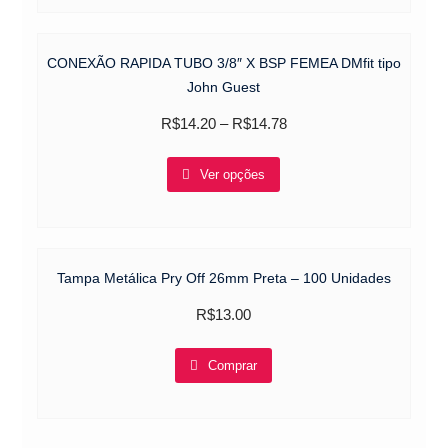
CONEXÃO RAPIDA TUBO 3/8″ X BSP FEMEA DMfit tipo
John Guest
R$
14.20
–
R$
14.78
This
Ver opções
product
has
multiple
variants.
Tampa Metálica Pry Off 26mm Preta – 100 Unidades
The
options
R$
13.00
may
be
Comprar
chosen
on
the
product